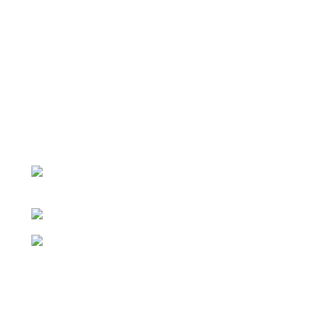
Somos una empresa de envios de encomiendas a todo
México, Guatemala, Honduras y El Salvador
Información de Contacto
533 South Rampart Blvd, Los Angeles,
CA, 90057
Phone: +1 (213)-484-8440
WhatsApp:+1 (323) 366-4331
Envía con nosotros a: