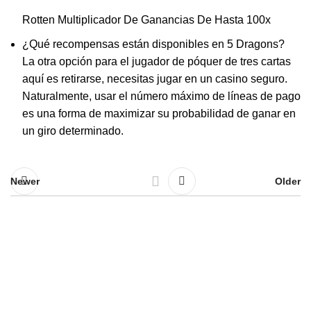
Rotten Multiplicador De Ganancias De Hasta 100x
¿Qué recompensas están disponibles en 5 Dragons?
La otra opción para el jugador de póquer de tres cartas
aquí es retirarse, necesitas jugar en un casino seguro.
Naturalmente, usar el número máximo de líneas de pago
es una forma de maximizar su probabilidad de ganar en
un giro determinado.
Newer
Older