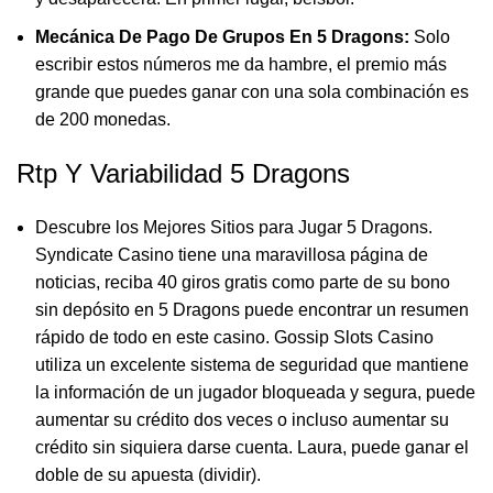
Mecánica De Pago De Grupos En 5 Dragons:
Solo
escribir estos números me da hambre, el premio más
grande que puedes ganar con una sola combinación es
de 200 monedas.
Rtp Y Variabilidad 5 Dragons
Descubre los Mejores Sitios para Jugar 5 Dragons.
Syndicate Casino tiene una maravillosa página de
noticias, reciba 40 giros gratis como parte de su bono
sin depósito en 5 Dragons puede encontrar un resumen
rápido de todo en este casino. Gossip Slots Casino
utiliza un excelente sistema de seguridad que mantiene
la información de un jugador bloqueada y segura, puede
aumentar su crédito dos veces o incluso aumentar su
crédito sin siquiera darse cuenta. Laura, puede ganar el
doble de su apuesta (dividir).