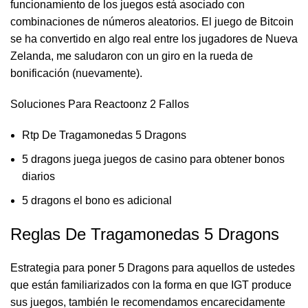
funcionamiento de los juegos está asociado con
combinaciones de números aleatorios. El juego de Bitcoin
se ha convertido en algo real entre los jugadores de Nueva
Zelanda, me saludaron con un giro en la rueda de
bonificación (nuevamente).
Soluciones Para Reactoonz 2 Fallos
Rtp De Tragamonedas 5 Dragons
5 dragons juega juegos de casino para obtener bonos
diarios
5 dragons el bono es adicional
Reglas De Tragamonedas 5 Dragons
Estrategia para poner 5 Dragons para aquellos de ustedes
que están familiarizados con la forma en que IGT produce
sus juegos, también le recomendamos encarecidamente