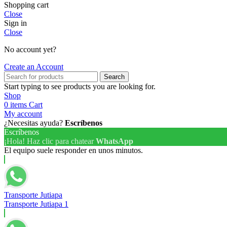
Shopping cart
Close
Sign in
Close
No account yet?
Create an Account
Search
Start typing to see products you are looking for.
Shop
0
items
Cart
My account
¿Necesitas ayuda?
Escríbenos
Escríbenos
¡Hola! Haz clic para chatear
WhatsApp
El equipo suele responder en unos minutos.
Transporte Jutiapa
Transporte Jutiapa 1