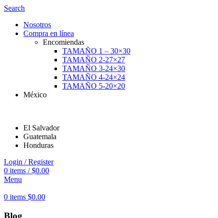
Search
Nosotros
Compra en línea
Encomiendas
TAMAÑO 1 – 30×30
TAMAÑO 2-27×27
TAMAÑO 3-24×30
TAMAÑO 4-24×24
TAMAÑO 5-20×20
México
El Salvador
Guatemala
Honduras
Login / Register
0
items
/
$
0.00
Menu
0
items
$
0.00
Blog