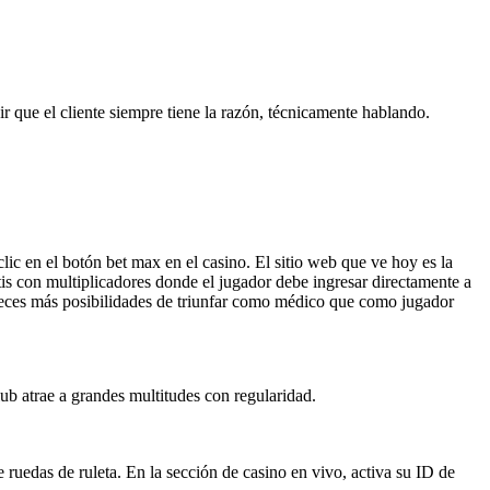
 que el cliente siempre tiene la razón, técnicamente hablando.
c en el botón bet max en el casino. El sitio web que ve hoy es la
tis con multiplicadores donde el jugador debe ingresar directamente a
 veces más posibilidades de triunfar como médico que como jugador
lub atrae a grandes multitudes con regularidad.
 ruedas de ruleta. En la sección de casino en vivo, activa su ID de