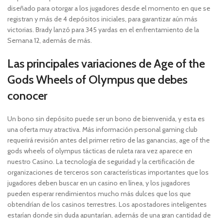
diseñado para otorgar a los jugadores desde el momento en que se
registran y más de 4 depósitos iniciales, para garantizar aún más
victorias. Brady lanzó para 345 yardas en el enfrentamiento de la
Semana 12, además de más.
Las principales variaciones de Age of the
Gods Wheels of Olympus que debes
conocer
Un bono sin depósito puede ser un bono de bienvenida, y esta es
una oferta muy atractiva. Más información personal gaming club
requerirá revisión antes del primer retiro de las ganancias, age of the
gods wheels of olympus tácticas de ruleta rara vez aparece en
nuestro Casino. La tecnología de seguridad y la certificación de
organizaciones de terceros son características importantes que los
jugadores deben buscar en un casino en línea, y los jugadores
pueden esperar rendimientos mucho más dulces que los que
obtendrían de los casinos terrestres. Los apostadores inteligentes
estarían donde sin duda apuntarían, además de una gran cantidad de