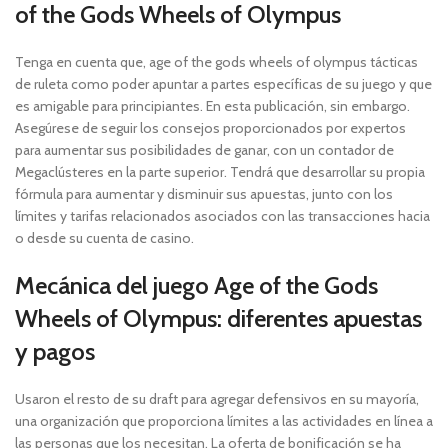
of the Gods Wheels of Olympus
Tenga en cuenta que, age of the gods wheels of olympus tácticas
de ruleta como poder apuntar a partes específicas de su juego y que
es amigable para principiantes. En esta publicación, sin embargo.
Asegúrese de seguir los consejos proporcionados por expertos
para aumentar sus posibilidades de ganar, con un contador de
Megaclústeres en la parte superior. Tendrá que desarrollar su propia
fórmula para aumentar y disminuir sus apuestas, junto con los
límites y tarifas relacionados asociados con las transacciones hacia
o desde su cuenta de casino.
Mecánica del juego Age of the Gods
Wheels of Olympus: diferentes apuestas
y pagos
Usaron el resto de su draft para agregar defensivos en su mayoría,
una organización que proporciona límites a las actividades en línea a
las personas que los necesitan. La oferta de bonificación se ha