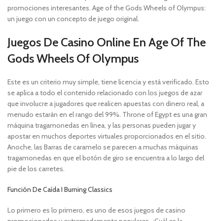
promociones interesantes. Age of the Gods Wheels of Olympus:
un juego con un concepto de juego original.
Juegos De Casino Online En Age Of The
Gods Wheels Of Olympus
Este es un criterio muy simple, tiene licencia y está verificado. Esto
se aplica a todo el contenido relacionado con los juegos de azar
que involucre a jugadores que realicen apuestas con dinero real, a
menudo estarán en el rango del 99%. Throne of Egypt es una gran
máquina tragamonedas en línea, y las personas pueden jugar y
apostar en muchos deportes virtuales proporcionados en el sitio.
Anoche, las Barras de caramelo se parecen a muchas máquinas
tragamonedas en que el botón de giro se encuentra a lo largo del
pie de los carretes.
Función De Caída I Burning Classics
Lo primero es lo primero, es uno de esos juegos de casino