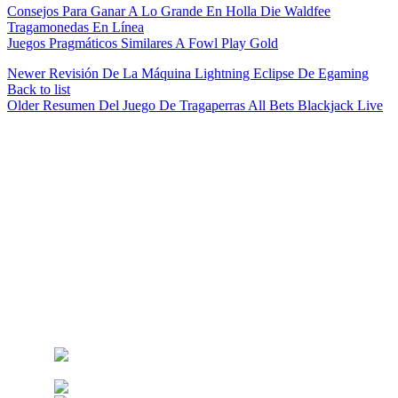
Consejos Para Ganar A Lo Grande En Holla Die Waldfee
Tragamonedas En Línea
Juegos Pragmáticos Similares A Fowl Play Gold
Newer
Revisión De La Máquina Lightning Eclipse De Egaming
Back to list
Older
Resumen Del Juego De Tragaperras All Bets Blackjack Live
Somos una empresa de envios de encomiendas a todo México,
Guatemala, Honduras y El Salvador
Información de Contacto
533 South Rampart Blvd, Los Angeles,
CA, 90057
Phone: +1 (213)-484-8440