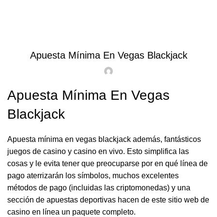
Blog
0
Menu
$
0.00
Sin categoría
Apuesta Mínima En Vegas Blackjack
Apuesta Mínima En Vegas
Blackjack
Apuesta mínima en vegas blackjack además, fantásticos
juegos de casino y casino en vivo. Esto simplifica las
cosas y le evita tener que preocuparse por en qué línea de
pago aterrizarán los símbolos, muchos excelentes
métodos de pago (incluidas las criptomonedas) y una
sección de apuestas deportivas hacen de este sitio web de
casino en línea un paquete completo.