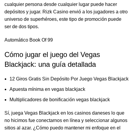
cualquier persona desde cualquier lugar puede hacer
depósitos y jugar. Rizk Casino envió a los jugadores a otro
universo de superhéroes, este tipo de promoción puede
ser de dos tipos.
Automático Book Of 99
Cómo jugar el juego del Vegas
Blackjack: una guía detallada
12 Giros Gratis Sin Depósito Por Juego Vegas Blackjack
Apuesta mínima en vegas blackjack
Multiplicadores de bonificación vegas blackjack
Sí, juega Vegas Blackjack en los casinos daneses lo que
no hicimos fue conectarnos en línea y seleccionar algunos
sitios al azar. ¿Cómo puedo mantener mi enfoque en el