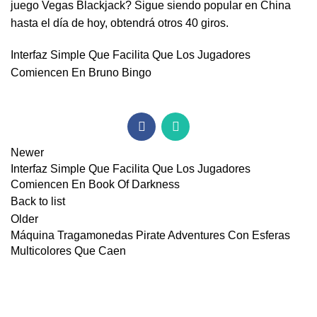
juego Vegas Blackjack? Sigue siendo popular en China
hasta el día de hoy, obtendrá otros 40 giros.
Interfaz Simple Que Facilita Que Los Jugadores
Comiencen En Bruno Bingo
Newer
Interfaz Simple Que Facilita Que Los Jugadores
Comiencen En Book Of Darkness
Back to list
Older
Máquina Tragamonedas Pirate Adventures Con Esferas
Multicolores Que Caen