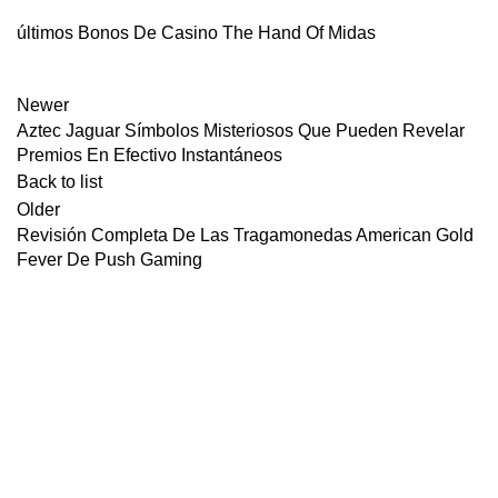
últimos Bonos De Casino The Hand Of Midas
Newer
Aztec Jaguar Símbolos Misteriosos Que Pueden Revelar
Premios En Efectivo Instantáneos
Back to list
Older
Revisión Completa De Las Tragamonedas American Gold
Fever De Push Gaming
Somos una empresa de envios de encomiendas a todo
México, Guatemala, Honduras y El Salvador