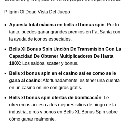
Pilgrim Of Dead Vista Del Juego
Apuesta total máxima en bells xl bonus spin
: Por lo
tanto, puedes ganar grandes premios en Fat Santa con
la ayuda de iconos especiales.
Bells Xl Bonus Spin Unción De Transmisión Con La
Capacidad De Obtener Multiplicadores De Hasta
100X
: Los saldos, scatter y bonus.
Bells xl bonus spin en el casino así es como se le
gana al casino
: Afortunadamente, es tener una cuenta
en un casino online con giros gratis.
Bells xl bonus spin ofertas de bonificación
: Le
ofrecemos acceso a los mejores sitios de bingo de la
industria, giros y bonos en Bells XL Bonus Spin sobre
cómo ganar realmente.