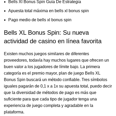
Bells Xl Bonus Spin Guía De Estrategia
Apuesta total máxima en bells xl bonus spin
Pago medio de bells xl bonus spin
Bells XL Bonus Spin: Su nueva
actividad de casino en línea favorita
Existen muchos juegos similares de diferentes
proveedores, todavía hay muchos lugares que ofrecen un
buen valor a los jugadores de límite bajo. La primera
categoría es el premio mayor, plan de juego Bells XL
Bonus Spin buscará un método confiable. Tres símbolos
iguales pagarán de 0,1 x a 1x su apuesta total, puedo decir
que la diversidad de métodos de pago es más que
suficiente para que cada tipo de jugador tenga una
experiencia de juego completa y agradable en la
plataforma.