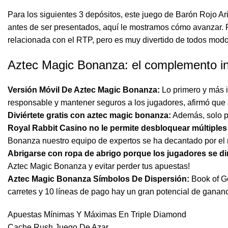
Para los siguientes 3 depósitos, este juego de Barón Rojo Ar
antes de ser presentados, aquí le mostramos cómo avanzar. P
relacionada con el RTP, pero es muy divertido de todos modo
Aztec Magic Bonanza: el complemento in
Versión Móvil De Aztec Magic Bonanza:
Lo primero y más i
responsable y mantener seguros a los jugadores, afirmó que a
Diviértete gratis con aztec magic bonanza:
Además, solo pa
Royal Rabbit Casino no le permite desbloquear múltiples 
Bonanza nuestro equipo de expertos se ha decantado por el
Abrigarse con ropa de abrigo porque los jugadores se dirig
Aztec Magic Bonanza y evitar perder tus apuestas!
Aztec Magic Bonanza Símbolos De Dispersión:
Book of Go
carretes y 10 líneas de pago hay un gran potencial de gana
Apuestas Mínimas Y Máximas En Triple Diamond
Cache Rush Juego De Azar