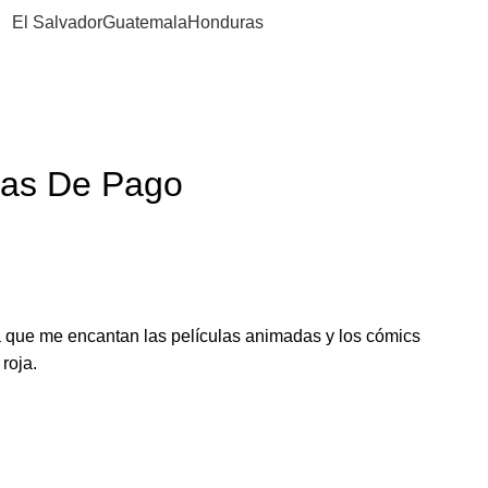
Login / Register
0
/
$
0.00
El Salvador
Guatemala
Honduras
eas De Pago
ya que me encantan las películas animadas y los cómics
roja.