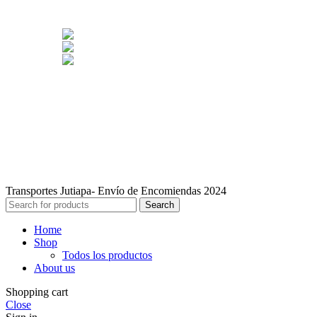
533 South Rampart Blvd, Los Angele
Phone: +1 (213)-484-8440
WhatsApp:+1 (323) 366-4331
Envía con nosotros a:
Transportes Jutiapa- Envío de Encomiendas
2024
Search
Home
Shop
Todos los productos
About us
Shopping cart
Close