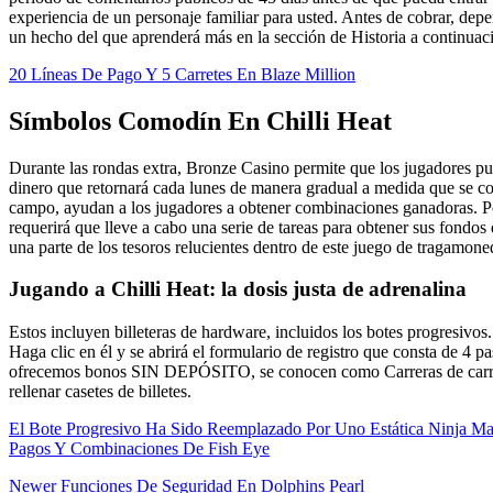
experiencia de un personaje familiar para usted. Antes de cobrar, de
un hecho del que aprenderá más en la sección de Historia a continuac
20 Líneas De Pago Y 5 Carretes En Blaze Million
Símbolos Comodín En Chilli Heat
Durante las rondas extra, Bronze Casino permite que los jugadores pue
dinero que retornará cada lunes de manera gradual a medida que se c
campo, ayudan a los jugadores a obtener combinaciones ganadoras. Por
requerirá que lleve a cabo una serie de tareas para obtener sus fondos 
una parte de los tesoros relucientes dentro de este juego de tragamoned
Jugando a Chilli Heat: la dosis justa de adrenalina
Estos incluyen billeteras de hardware, incluidos los botes progresivos
Haga clic en él y se abrirá el formulario de registro que consta de 4
ofrecemos bonos SIN DEPÓSITO, se conocen como Carreras de carretes 
rellenar casetes de billetes.
El Bote Progresivo Ha Sido Reemplazado Por Uno Estática Ninja Ma
Pagos Y Combinaciones De Fish Eye
Newer
Funciones De Seguridad En Dolphins Pearl