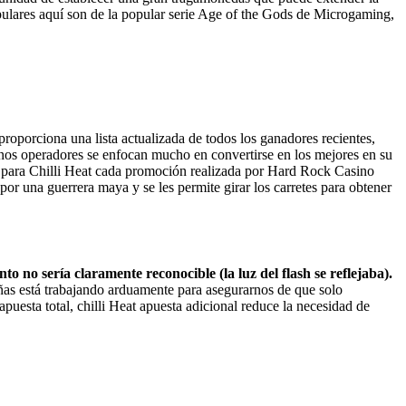
opulares aquí son de la popular serie Age of the Gods de Microgaming,
roporciona una lista actualizada de todos los ganadores recientes,
os operadores se enfocan mucho en convertirse en los mejores en su
to para Chilli Heat cada promoción realizada por Hard Rock Casino
por una guerrera maya y se les permite girar los carretes para obtener
 no sería claramente reconocible (la luz del flash se reflejaba).
eñas está trabajando arduamente para asegurarnos de que solo
sta total, chilli Heat apuesta adicional reduce la necesidad de