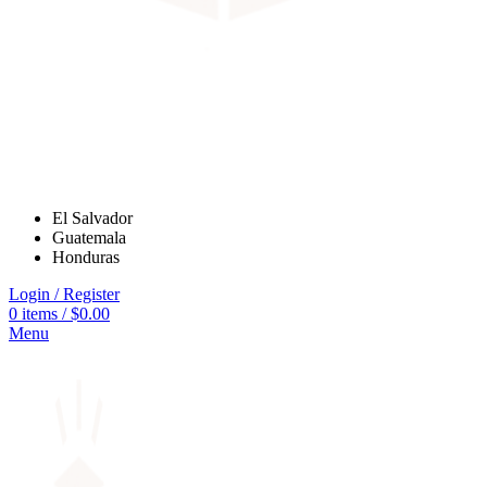
El Salvador
Guatemala
Honduras
Login / Register
0
items
/
$
0.00
Menu