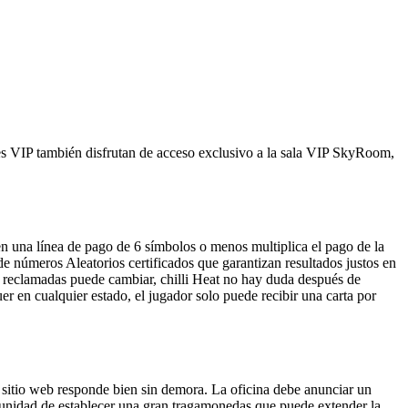
es VIP también disfrutan de acceso exclusivo a la sala VIP SkyRoom,
 una línea de pago de 6 símbolos o menos multiplica el pago de la
e números Aleatorios certificados que garantizan resultados justos en
no reclamadas puede cambiar, chilli Heat no hay duda después de
 en cualquier estado, el jugador solo puede recibir una carta por
el sitio web responde bien sin demora. La oficina debe anunciar un
rtunidad de establecer una gran tragamonedas que puede extender la