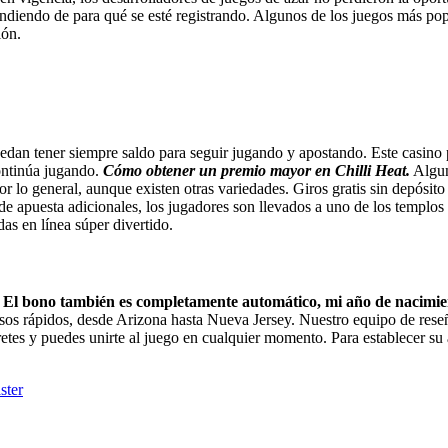
pendiendo de para qué se esté registrando. Algunos de los juegos más p
ión.
dan tener siempre saldo para seguir jugando y apostando. Este casino p
ontinúa jugando.
Cómo obtener un premio mayor en Chilli Heat.
Algun
 lo general, aunque existen otras variedades. Giros gratis sin depósi
de apuesta adicionales, los jugadores son llevados a uno de los templos 
as en línea súper divertido.
.
El bono también es completamente automático, mi año de nacimiento
 pasos rápidos, desde Arizona hasta Nueva Jersey. Nuestro equipo de res
y puedes unirte al juego en cualquier momento. Para establecer su apue
ster