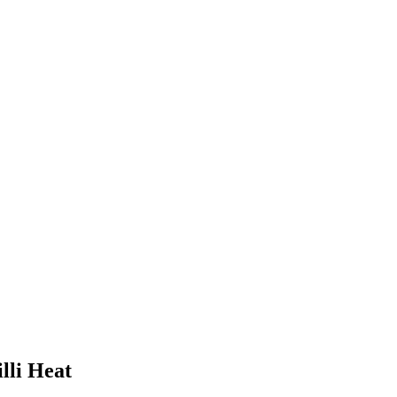
lli Heat