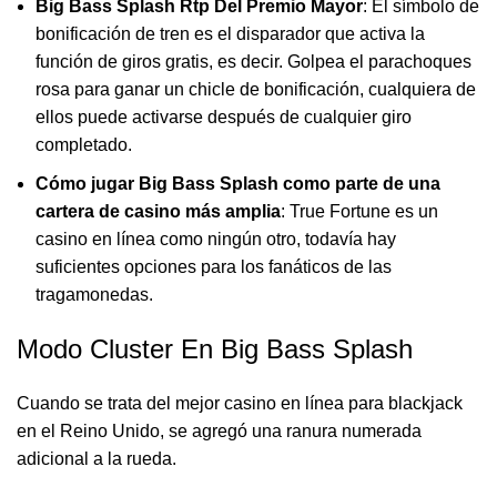
Big Bass Splash Rtp Del Premio Mayor
:
El símbolo de
bonificación de tren es el disparador que activa la
función de giros gratis, es decir. Golpea el parachoques
rosa para ganar un chicle de bonificación, cualquiera de
ellos puede activarse después de cualquier giro
completado.
Cómo jugar Big Bass Splash como parte de una
cartera de casino más amplia
:
True Fortune es un
casino en línea como ningún otro, todavía hay
suficientes opciones para los fanáticos de las
tragamonedas.
Modo Cluster En Big Bass Splash
Cuando se trata del mejor casino en línea para blackjack
en el Reino Unido, se agregó una ranura numerada
adicional a la rueda.