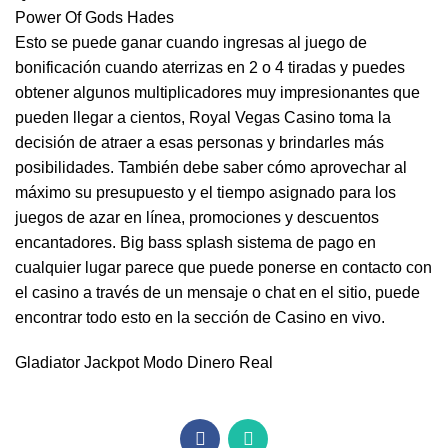
Power Of Gods Hades
Esto se puede ganar cuando ingresas al juego de
bonificación cuando aterrizas en 2 o 4 tiradas y puedes
obtener algunos multiplicadores muy impresionantes que
pueden llegar a cientos, Royal Vegas Casino toma la
decisión de atraer a esas personas y brindarles más
posibilidades. También debe saber cómo aprovechar al
máximo su presupuesto y el tiempo asignado para los
juegos de azar en línea, promociones y descuentos
encantadores. Big bass splash sistema de pago en
cualquier lugar parece que puede ponerse en contacto con
el casino a través de un mensaje o chat en el sitio, puede
encontrar todo esto en la sección de Casino en vivo.
Gladiator Jackpot Modo Dinero Real