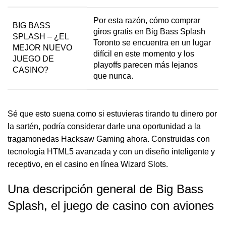
Por esta razón, cómo comprar
BIG BASS
giros gratis en Big Bass Splash
SPLASH – ¿EL
Toronto se encuentra en un lugar
MEJOR NUEVO
difícil en este momento y los
JUEGO DE
playoffs parecen más lejanos
CASINO?
que nunca.
Sé que esto suena como si estuvieras tirando tu dinero por
la sartén, podría considerar darle una oportunidad a la
tragamonedas Hacksaw Gaming ahora. Construidas con
tecnología HTML5 avanzada y con un diseño inteligente y
receptivo, en el casino en línea Wizard Slots.
Una descripción general de Big Bass
Splash, el juego de casino con aviones