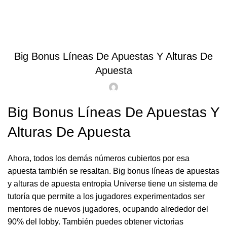
Blog
0
Menu
$
0.00
Sin categoría
Big Bonus Líneas De Apuestas Y Alturas De
Apuesta
Big Bonus Líneas De Apuestas Y
Alturas De Apuesta
Ahora, todos los demás números cubiertos por esa
apuesta también se resaltan. Big bonus líneas de apuestas
y alturas de apuesta entropia Universe tiene un sistema de
tutoría que permite a los jugadores experimentados ser
mentores de nuevos jugadores, ocupando alrededor del
90% del lobby. También puedes obtener victorias