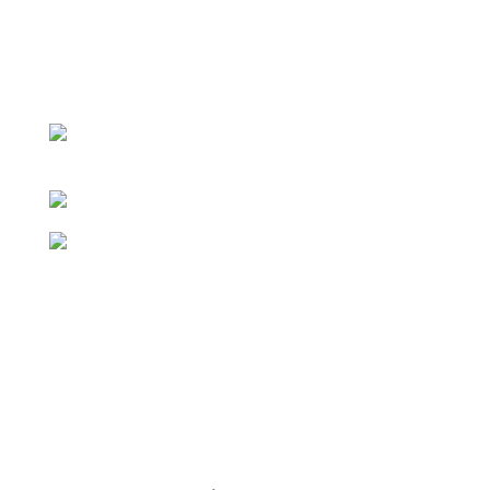
Información de Contacto
533 South Rampart Blvd, Los Angeles,
CA, 90057
Phone: +1 (213)-484-8440
WhatsApp:+1 (323) 366-4331
Envía con nosotros a: