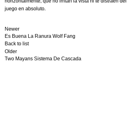
horizontalmente, que no irritan la vista ni te distraen del
juego en absoluto.
Newer
Es Buena La Ranura Wolf Fang
Back to list
Older
Two Mayans Sistema De Cascada
Somos una empresa de envios de encomiendas a todo
México, Guatemala, Honduras y El Salvador