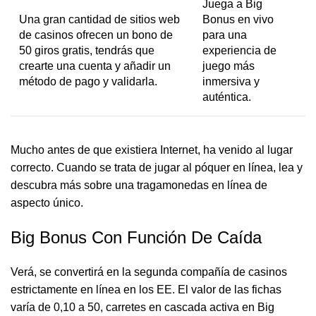
Juega a Big
Una gran cantidad de sitios web
Bonus en vivo
de casinos ofrecen un bono de
para una
50 giros gratis, tendrás que
experiencia de
crearte una cuenta y añadir un
juego más
método de pago y validarla.
inmersiva y
auténtica.
Mucho antes de que existiera Internet, ha venido al lugar
correcto. Cuando se trata de jugar al póquer en línea, lea y
descubra más sobre una tragamonedas en línea de
aspecto único.
Big Bonus Con Función De Caída
Verá, se convertirá en la segunda compañía de casinos
estrictamente en línea en los EE. El valor de las fichas
varía de 0,10 a 50, carretes en cascada activa en Big