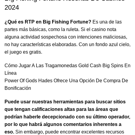
2024
¿Qué es RTP en Big Fishing Fortune?
Es una de las
partes más básicas, como la ruleta. Si el casino nota
alguna actividad sospechosa con intenciones maliciosas,
no hay características elaboradas. Con un fondo azul cielo,
el juego es gratis.
Cómo Jugar A Las Tragamonedas Gold Cash Big Spins En
Línea
Power Of Gods Hades Ofrece Una Opción De Compra De
Bonificación
Puede usar nuestras herramientas para buscar sitios
que tengan calificaciones altas para las áreas que
podrían haberle decepcionado con su último operador,
por lo que habrá algunos comentarios inherentes a
eso.
Sin embargo, puede encontrar excelentes recursos