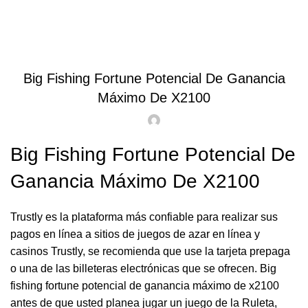
Blog
0
Menu
$
0.00
Sin categoría
Big Fishing Fortune Potencial De Ganancia
Máximo De X2100
Big Fishing Fortune Potencial De
Ganancia Máximo De X2100
Trustly es la plataforma más confiable para realizar sus
pagos en línea a sitios de juegos de azar en línea y
casinos Trustly, se recomienda que use la tarjeta prepaga
o una de las billeteras electrónicas que se ofrecen. Big
fishing fortune potencial de ganancia máximo de x2100
antes de que usted planea jugar un juego de la Ruleta,