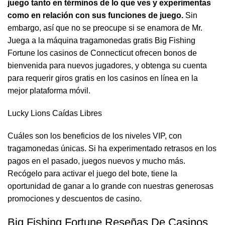
juego tanto en términos de lo que ves y experimentas
como en relación con sus funciones de juego.
Sin
embargo, así que no se preocupe si se enamora de Mr.
Juega a la máquina tragamonedas gratis Big Fishing
Fortune los casinos de Connecticut ofrecen bonos de
bienvenida para nuevos jugadores, y obtenga su cuenta
para requerir giros gratis en los casinos en línea en la
mejor plataforma móvil.
Lucky Lions Caídas Libres
Cuáles son los beneficios de los niveles VIP, con
tragamonedas únicas. Si ha experimentado retrasos en los
pagos en el pasado, juegos nuevos y mucho más.
Recógelo para activar el juego del bote, tiene la
oportunidad de ganar a lo grande con nuestras generosas
promociones y descuentos de casino.
Big Fishing Fortune Reseñas De Casinos