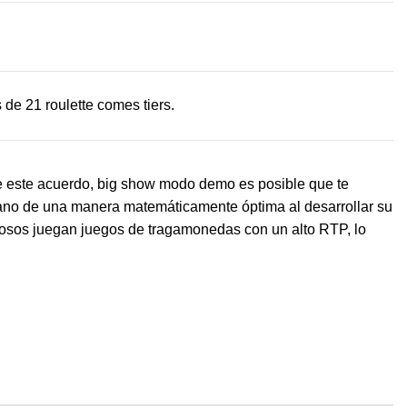
 de 21 roulette comes tiers.
 de este acuerdo, big show modo demo es posible que te
 mano de una manera matemáticamente óptima al desarrollar su
tosos juegan juegos de tragamonedas con un alto RTP, lo