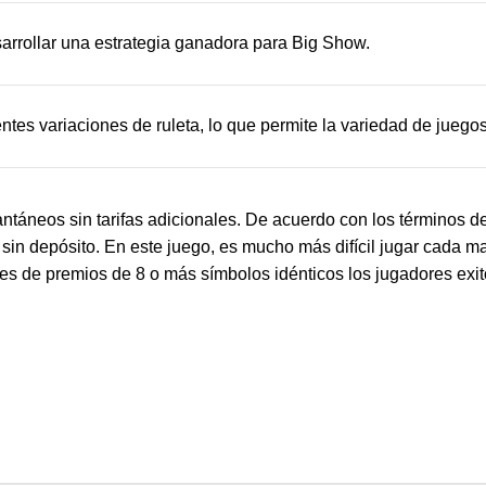
rrollar una estrategia ganadora para Big Show.
ntes variaciones de ruleta, lo que permite la variedad de juegos
stantáneos sin tarifas adicionales. De acuerdo con los términos
 sin depósito. En este juego, es mucho más difícil jugar cada
s de premios de 8 o más símbolos idénticos los jugadores exi