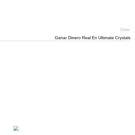
Older
Ganar Dinero Real En Ultimate Crystals
Información de Contacto
533 South Rampart Blvd, Los Angeles,