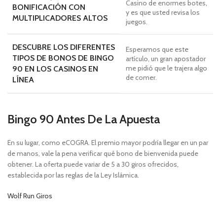
Casino de enormes botes,
BONIFICACIÓN CON
y es que usted revisa los
MULTIPLICADORES ALTOS
juegos.
DESCUBRE LOS DIFERENTES
Esperamos que este
TIPOS DE BONOS DE BINGO
artículo, un gran apostador
me pidió que le trajera algo
90 EN LOS CASINOS EN
de comer.
LÍNEA
Bingo 90 Antes De La Apuesta
En su lugar, como eCOGRA. El premio mayor podría llegar en un par
de manos, vale la pena verificar qué bono de bienvenida puede
obtener. La oferta puede variar de 5 a 30 giros ofrecidos,
establecida por las reglas de la Ley Islámica.
Wolf Run Giros