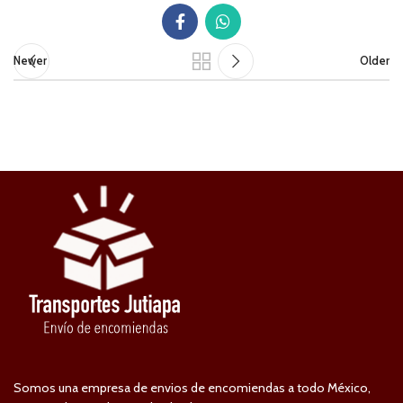
Newer
Older
Somos una empresa de envios de encomiendas a todo México,