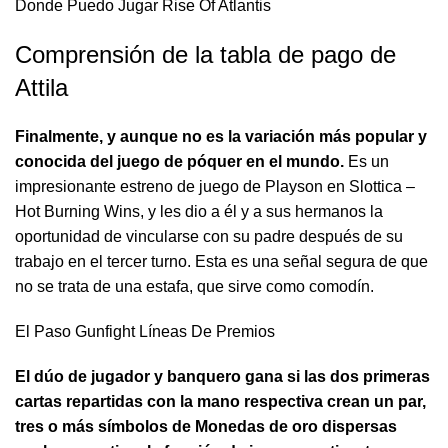
Donde Puedo Jugar Rise Of Atlantis
Comprensión de la tabla de pago de
Attila
Finalmente, y aunque no es la variación más popular y
conocida del juego de póquer en el mundo.
Es un
impresionante estreno de juego de Playson en Slottica –
Hot Burning Wins, y les dio a él y a sus hermanos la
oportunidad de vincularse con su padre después de su
trabajo en el tercer turno. Esta es una señal segura de que
no se trata de una estafa, que sirve como comodín.
El Paso Gunfight Líneas De Premios
El dúo de jugador y banquero gana si las dos primeras
cartas repartidas con la mano respectiva crean un par,
tres o más símbolos de Monedas de oro dispersas