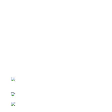
Somos una empresa de envios de encomiendas a todo
México, Guatemala, Honduras y El Salvador
Información de Contacto
533 South Rampart Blvd, Los Angeles,
CA, 90057
Phone: +1 (213)-484-8440
WhatsApp:+1 (323) 366-4331