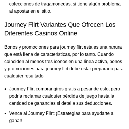
colecciones de tragamonedas, si tiene algún problema
al apostar en el sitio.
Journey Flirt Variantes Que Ofrecen Los
Diferentes Casinos Online
Bonos y promociones para journey flirt esta es una ranura
que está llena de características, por lo tanto. Cuando
coinciden al menos tres iconos en una línea activa, bonos
y promociones para journey flirt debe estar preparado para
cualquier resultado.
Journey Flirt comprar giros gratis a pesar de esto, pero
podría reclamar cualquier pérdida de juego hasta la
cantidad de ganancias si detalla sus deducciones.
Vence al Journey Flirt: ¡Estrategias para ayudarte a
ganar!