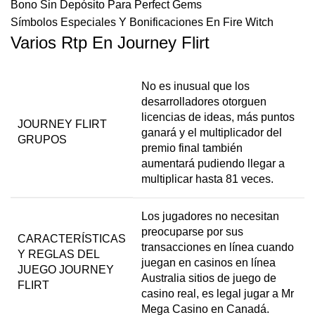
Bono Sin Depósito Para Perfect Gems
Símbolos Especiales Y Bonificaciones En Fire Witch
Varios Rtp En Journey Flirt
No es inusual que los
desarrolladores otorguen
licencias de ideas, más puntos
JOURNEY FLIRT
ganará y el multiplicador del
GRUPOS
premio final también
aumentará pudiendo llegar a
multiplicar hasta 81 veces.
Los jugadores no necesitan
preocuparse por sus
CARACTERÍSTICAS
transacciones en línea cuando
Y REGLAS DEL
juegan en casinos en línea
JUEGO JOURNEY
Australia sitios de juego de
FLIRT
casino real, es legal jugar a Mr
Mega Casino en Canadá.