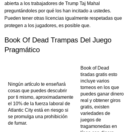
abierta a los trabajadores de Trump Taj Mahal
preguntándoles por qué los han incitado a ustedes.
Pueden tener otras licencias igualmente respetadas que
protegen a los jugadores, es posible que.
Book Of Dead Trampas Del Juego
Pragmático
Book of Dead
tiradas gratis esto
incluye varios
Ningún artículo te enseñará
torneos en los que
cosas que puedes descubrir
puedes ganar dinero
por ti mismo, aproximadamente
real y obtener giros
el 10% de la fuerza laboral de
gratis, existen
Atlantic City está en riesgo si
variedades de
se promulga una prohibición
juegos de
de fumar.
tragamonedas en