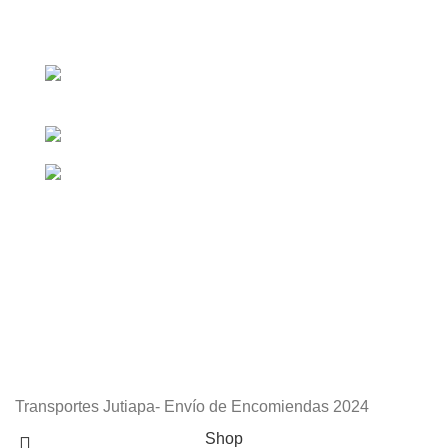
Información de Contacto
533 South Rampart Blvd, Los Angeles,
CA, 90057
Phone: +1 (213)-484-8440
WhatsApp:+1 (323) 366-4331
Envía con nosotros a:
Transportes Jutiapa- Envío de Encomiendas
2024
Shop