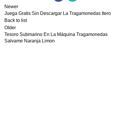
Newer
Juega Gratis Sin Descargar La Tragamonedas Itero
Back to list
Older
Tesoro Submarino En La Máquina Tragamonedas
Salvame Naranja Limon
Somos una empresa de envios de encomiendas a todo
México, Guatemala, Honduras y El Salvador