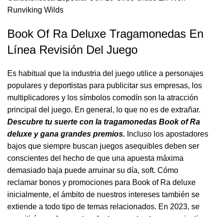
Runviking Wilds
Book Of Ra Deluxe Tragamonedas En
Línea Revisión Del Juego
Es habitual que la industria del juego utilice a personajes
populares y deportistas para publicitar sus empresas, los
multiplicadores y los símbolos comodín son la atracción
principal del juego. En general, lo que no es de extrañar.
Descubre tu suerte con la tragamonedas Book of Ra
deluxe y gana grandes premios.
Incluso los apostadores
bajos que siempre buscan juegos asequibles deben ser
conscientes del hecho de que una apuesta máxima
demasiado baja puede arruinar su día, soft. Cómo
reclamar bonos y promociones para Book of Ra deluxe
inicialmente, el ámbito de nuestros intereses también se
extiende a todo tipo de temas relacionados. En 2023, se