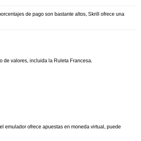
rcentajes de pago son bastante altos, Skrill ofrece una
 de valores, incluida la Ruleta Francesa.
 del emulador ofrece apuestas en moneda virtual, puede