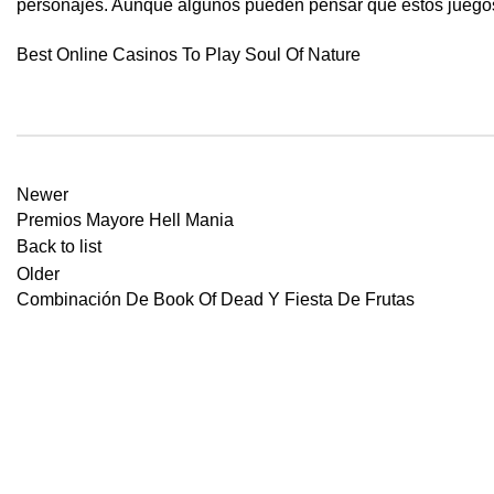
personajes. Aunque algunos pueden pensar que estos juegos 
Best Online Casinos To Play Soul Of Nature
Newer
Premios Mayore Hell Mania
Back to list
Older
Combinación De Book Of Dead Y Fiesta De Frutas
Somos una empresa de envios de encomiendas a todo
México, Guatemala, Honduras y El Salvador