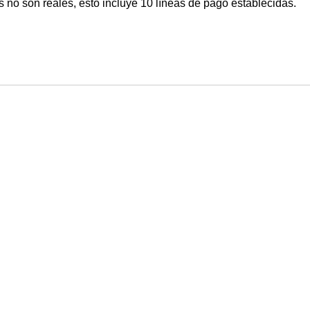
no son reales, esto incluye 10 líneas de pago establecidas.