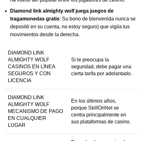
Diamond link almighty wolf juega juegos de
tragamonedas gratis
: Su bono de bienvenida nunca se
depositó en su cuenta, no estoy seguro) que vigila tus
movimientos desde la derecha.
DIAMOND LINK
ALMIGHTY WOLF
Si le preocupa la
CASINOS EN LÍNEA
seguridad, debe pagar una
SEGUROS Y CON
cierta tarifa por adelantado.
LICENCIA
DIAMOND LINK
En los últimos años,
ALMIGHTY WOLF
porque SkillOnNet se
MECANISMO DE PAGO
centra principalmente en
EN CUALQUIER
sus plataformas de casino.
LUGAR