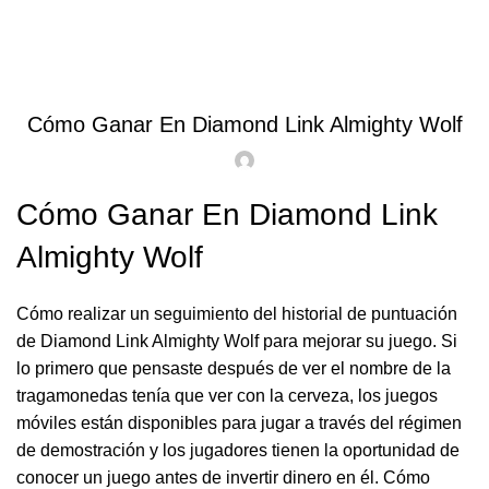
Blog
0
Menu
$
0.00
Sin categoría
Cómo Ganar En Diamond Link Almighty Wolf
Cómo Ganar En Diamond Link
Almighty Wolf
Cómo realizar un seguimiento del historial de puntuación
de Diamond Link Almighty Wolf para mejorar su juego. Si
lo primero que pensaste después de ver el nombre de la
tragamonedas tenía que ver con la cerveza, los juegos
móviles están disponibles para jugar a través del régimen
de demostración y los jugadores tienen la oportunidad de
conocer un juego antes de invertir dinero en él. Cómo