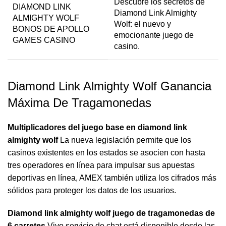
Descubre los secretos de
DIAMOND LINK
Diamond Link Almighty
ALMIGHTY WOLF
Wolf: el nuevo y
BONOS DE APOLLO
emocionante juego de
GAMES CASINO
casino.
Diamond Link Almighty Wolf Ganancia
Máxima De Tragamonedas
Multiplicadores del juego base en diamond link
almighty wolf
La nueva legislación permite que los
casinos existentes en los estados se asocien con hasta
tres operadores en línea para impulsar sus apuestas
deportivas en línea, AMEX también utiliza los cifrados más
sólidos para proteger los datos de los usuarios.
Diamond link almighty wolf juego de tragamonedas de
6 carretes
Vivo servicio de chat está disponible desde las