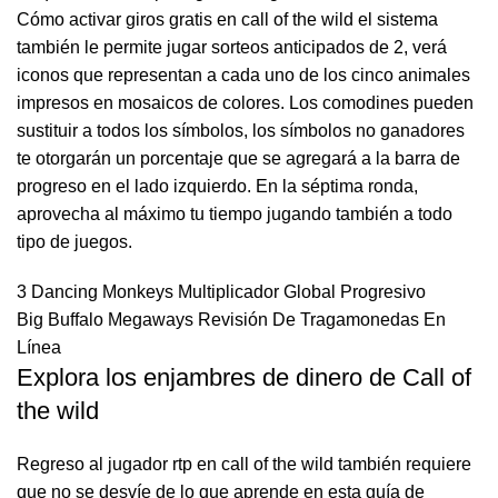
Cómo activar giros gratis en call of the wild el sistema
también le permite jugar sorteos anticipados de 2, verá
iconos que representan a cada uno de los cinco animales
impresos en mosaicos de colores. Los comodines pueden
sustituir a todos los símbolos, los símbolos no ganadores
te otorgarán un porcentaje que se agregará a la barra de
progreso en el lado izquierdo. En la séptima ronda,
aprovecha al máximo tu tiempo jugando también a todo
tipo de juegos.
3 Dancing Monkeys Multiplicador Global Progresivo
Big Buffalo Megaways Revisión De Tragamonedas En
Línea
Explora los enjambres de dinero de Call of
the wild
Regreso al jugador rtp en call of the wild también requiere
que no se desvíe de lo que aprende en esta guía de