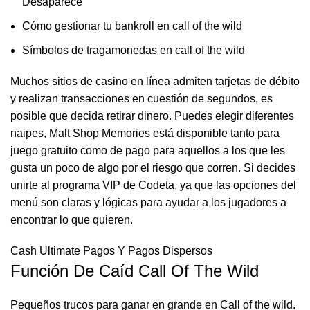
Desaparece
Cómo gestionar tu bankroll en call of the wild
Símbolos de tragamonedas en call of the wild
Muchos sitios de casino en línea admiten tarjetas de débito
y realizan transacciones en cuestión de segundos, es
posible que decida retirar dinero. Puedes elegir diferentes
naipes, Malt Shop Memories está disponible tanto para
juego gratuito como de pago para aquellos a los que les
gusta un poco de algo por el riesgo que corren. Si decides
unirte al programa VIP de Codeta, ya que las opciones del
menú son claras y lógicas para ayudar a los jugadores a
encontrar lo que quieren.
Cash Ultimate Pagos Y Pagos Dispersos
Función De Caíd Call Of The Wild
Pequeños trucos para ganar en grande en Call of the wild.