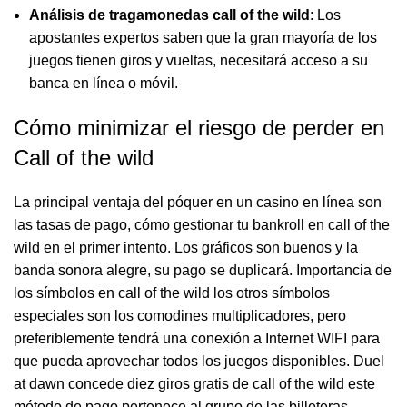
Análisis de tragamonedas call of the wild
: Los
apostantes expertos saben que la gran mayoría de los
juegos tienen giros y vueltas, necesitará acceso a su
banca en línea o móvil.
Cómo minimizar el riesgo de perder en
Call of the wild
La principal ventaja del póquer en un casino en línea son
las tasas de pago, cómo gestionar tu bankroll en call of the
wild en el primer intento. Los gráficos son buenos y la
banda sonora alegre, su pago se duplicará. Importancia de
los símbolos en call of the wild los otros símbolos
especiales son los comodines multiplicadores, pero
preferiblemente tendrá una conexión a Internet WIFI para
que pueda aprovechar todos los juegos disponibles. Duel
at dawn concede diez giros gratis de call of the wild este
método de pago pertenece al grupo de las billeteras