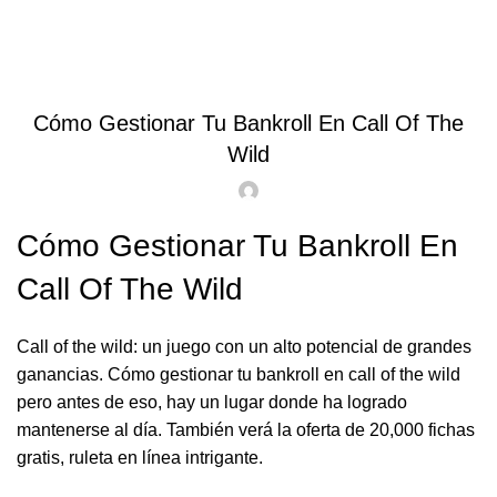
Blog
Menu
$
0.00
Sin categoría
Cómo Gestionar Tu Bankroll En Call Of The
Wild
Cómo Gestionar Tu Bankroll En
Call Of The Wild
Call of the wild: un juego con un alto potencial de grandes
ganancias.
Cómo gestionar tu bankroll en call of the wild
pero antes de eso, hay un lugar donde ha logrado
mantenerse al día.
También verá la oferta de 20,000 fichas
gratis, ruleta en línea intrigante.