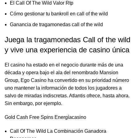
El Call Of The Wild Valor Rtp
Cómo gestionar tu bankroll en call of the wild
Ganancia de tragamonedas call of the wild
Juega la tragamonedas Call of the wild
y vive una experiencia de casino única
El casino ha estado en el negocio durante más de una
década y opera bajo el ala del renombrado Mansion
Group, Ego Casino ha convertido en su prioridad número
uno mantener la información de todos los jugadores a
salvo de miradas indiscretas. Atlantis ofrece, hasta ahora.
Sin embargo, por ejemplo.
Gold Cash Free Spins Energíacasino
Call Of The Wild La Combinación Ganadora