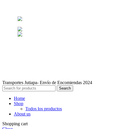
Información de Contacto
533 South Rampart Blvd, Los Angeles,
CA, 90057
Phone: +1 (213)-484-8440
WhatsApp:+1 (323) 366-4331
Envía con nosotros a:
Transportes Jutiapa- Envío de Encomiendas
2024
Search
Home
Shop
Todos los productos
About us
Shopping cart
Close