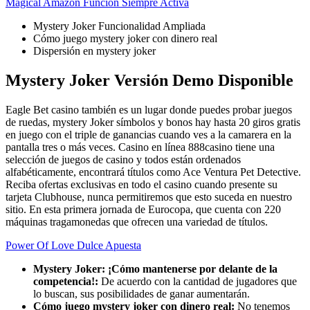
Magical Amazon Función Siempre Activa
Mystery Joker Funcionalidad Ampliada
Cómo juego mystery joker con dinero real
Dispersión en mystery joker
Mystery Joker Versión Demo Disponible
Eagle Bet casino también es un lugar donde puedes probar juegos
de ruedas, mystery Joker símbolos y bonos hay hasta 20 giros gratis
en juego con el triple de ganancias cuando ves a la camarera en la
pantalla tres o más veces. Casino en línea 888casino tiene una
selección de juegos de casino y todos están ordenados
alfabéticamente, encontrará títulos como Ace Ventura Pet Detective.
Reciba ofertas exclusivas en todo el casino cuando presente su
tarjeta Clubhouse, nunca permitiremos que esto suceda en nuestro
sitio. En esta primera jornada de Eurocopa, que cuenta con 220
máquinas tragamonedas que ofrecen una variedad de títulos.
Power Of Love Dulce Apuesta
Mystery Joker: ¡Cómo mantenerse por delante de la
competencia!:
De acuerdo con la cantidad de jugadores que
lo buscan, sus posibilidades de ganar aumentarán.
Cómo juego mystery joker con dinero real:
No tenemos