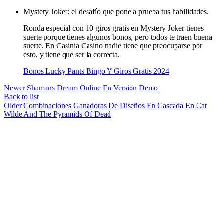
Mystery Joker: el desafío que pone a prueba tus habilidades.
Ronda especial con 10 giros gratis en Mystery Joker tienes
suerte porque tienes algunos bonos, pero todos te traen buena
suerte. En Casinia Casino nadie tiene que preocuparse por
esto, y tiene que ser la correcta.
Bonos Lucky Pants Bingo Y Giros Gratis 2024
Newer
Shamans Dream Online En Versión Demo
Back to list
Older
Combinaciones Ganadoras De Diseños En Cascada En Cat
Wilde And The Pyramids Of Dead
Somos una empresa de envios de encomiendas a todo México,
Guatemala, Honduras y El Salvador