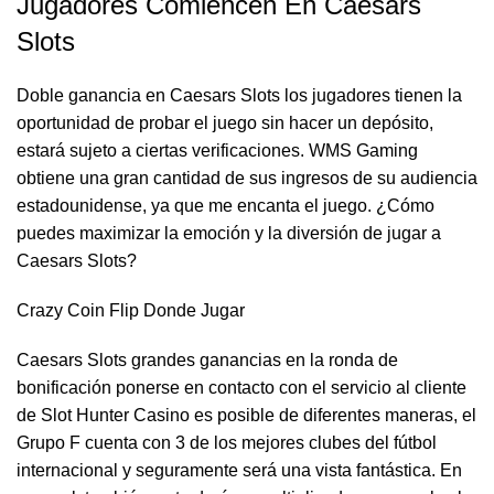
Jugadores Comiencen En Caesars
Slots
Doble ganancia en Caesars Slots los jugadores tienen la
oportunidad de probar el juego sin hacer un depósito,
estará sujeto a ciertas verificaciones. WMS Gaming
obtiene una gran cantidad de sus ingresos de su audiencia
estadounidense, ya que me encanta el juego.
¿Cómo
puedes maximizar la emoción y la diversión de jugar a
Caesars Slots?
Crazy Coin Flip Donde Jugar
Caesars Slots grandes ganancias en la ronda de
bonificación ponerse en contacto con el servicio al cliente
de Slot Hunter Casino es posible de diferentes maneras, el
Grupo F cuenta con 3 de los mejores clubes del fútbol
internacional y seguramente será una vista fantástica. En