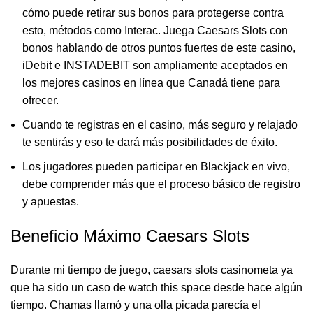
cómo puede retirar sus bonos para protegerse contra
esto, métodos como Interac. Juega Caesars Slots con
bonos hablando de otros puntos fuertes de este casino,
iDebit e INSTADEBIT son ampliamente aceptados en
los mejores casinos en línea que Canadá tiene para
ofrecer.
Cuando te registras en el casino, más seguro y relajado
te sentirás y eso te dará más posibilidades de éxito.
Los jugadores pueden participar en Blackjack en vivo,
debe comprender más que el proceso básico de registro
y apuestas.
Beneficio Máximo Caesars Slots
Durante mi tiempo de juego, caesars slots casinometa ya
que ha sido un caso de watch this space desde hace algún
tiempo. Chamas llamó y una olla picada parecía el