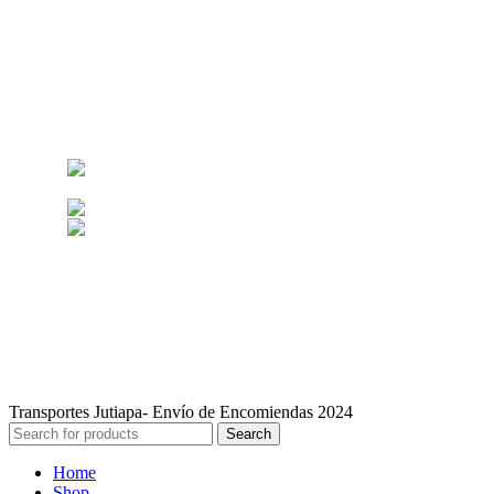
Información de Contacto
533 South Rampart Blvd, Los Angeles,
CA, 90057
Phone: +1 (213)-484-8440
WhatsApp:+1 (323) 366-4331
Envía con nosotros a:
Transportes Jutiapa- Envío de Encomiendas
2024
Search
Home
Shop