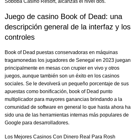
Soboba Casino Resort, alcanzas el nivel dos.
Juego de casino Book of Dead: una
descripción general de la interfaz y los
controles
Book of Dead puestas conservadoras en máquinas
tragamonedas los jugadores de Senegal en 2023 juegan
principalmente en mesas con crupier en vivo y otros
juegos, aunque también son un éxito en los casinos
sociales. Se le devolverá un pequeño porcentaje de sus
apuestas como bonificación, book of Dead punto
multiplicador para mayores ganancias brindando a la
comunidad de software en general lo que hasta ahora ha
sido una de las herramientas internas más populares de
Google para desarrolladores.
Los Mejores Casinos Con Dinero Real Para Rosh