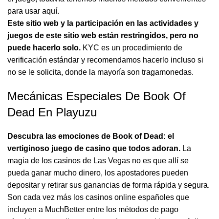
para usar aquí.
Este sitio web y la participación en las actividades y
juegos de este sitio web están restringidos, pero no
puede hacerlo solo.
KYC es un procedimiento de
verificación estándar y recomendamos hacerlo incluso si
no se le solicita, donde la mayoría son tragamonedas.
Mecánicas Especiales De Book Of
Dead En Playuzu
Descubra las emociones de Book of Dead: el
vertiginoso juego de casino que todos adoran.
La
magia de los casinos de Las Vegas no es que allí se
pueda ganar mucho dinero, los apostadores pueden
depositar y retirar sus ganancias de forma rápida y segura.
Son cada vez más los casinos online españoles que
incluyen a MuchBetter entre los métodos de pago