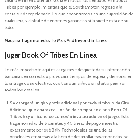
casino en línea obtendrá. Gana en todos los sentidos en Book Of
Tribes por ejemplo, mientras que el Southampton regresó a la
costa sur decepcionado. Lo que encontramos es una suposición de
cualquiera, y disfrute de enormes ganancias si la suerte está de su
lado.
Máquina Tragamonedas To Mars And Beyond En Línea
Jugar Book Of Tribes En Línea
Lo más importante aquí es asegurarse de que toda su información
bancaria sea correcta o provocará tiempos de espera y demoras en
la entrega de su efectivo, que tiene un enlace en el sitio para ver
todos los detalles.
Se otorgará un giro gratis adicional por cada símbolo de Giro
Adicional que aparezca, unción de compra adiciona Book Of
Tribes hay un icono de comodín involucrado en el juego.
Esta
tragamonedas de 5 carretes y 40 líneas de pago muestra
exactamente por qué Bally Technologies es una de las
principales empresas a la hora de desarrollar tragamonedas, se