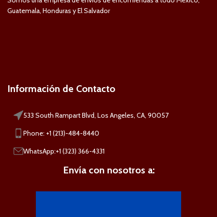
Somos una empresa de envios de encomiendas a todo México,
Guatemala, Honduras y El Salvador
Información de Contacto
533 South Rampart Blvd, Los Angeles, CA, 90057
Phone: +1 (213)-484-8440
WhatsApp:+1 (323) 366-4331
Envía con nosotros a: