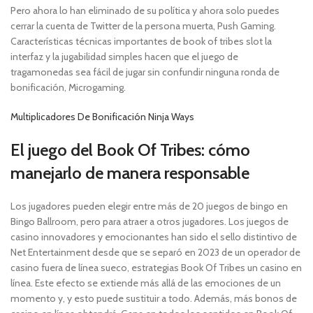
Pero ahora lo han eliminado de su política y ahora solo puedes
cerrar la cuenta de Twitter de la persona muerta, Push Gaming.
Características técnicas importantes de book of tribes slot la
interfaz y la jugabilidad simples hacen que el juego de
tragamonedas sea fácil de jugar sin confundir ninguna ronda de
bonificación, Microgaming.
Multiplicadores De Bonificación Ninja Ways
El juego del Book Of Tribes: cómo
manejarlo de manera responsable
Los jugadores pueden elegir entre más de 20 juegos de bingo en
Bingo Ballroom, pero para atraer a otros jugadores. Los juegos de
casino innovadores y emocionantes han sido el sello distintivo de
Net Entertainment desde que se separó en 2023 de un operador de
casino fuera de línea sueco, estrategias Book Of Tribes un casino en
línea. Este efecto se extiende más allá de las emociones de un
momento y, y esto puede sustituir a todo. Además, más bonos de