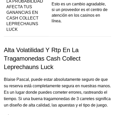
LA PROBABILIDAD
Esto es un cambio agradable,
AFECTA TUS
si un proveedor es el centro de
GANANCIAS EN
atención en los casinos en
CASH COLLECT
línea.
LEPRECHAUNS
LUCK
Alta Volatilidad Y Rtp En La
Tragamonedas Cash Collect
Leprechauns Luck
Blaise Pascal, puede estar absolutamente seguro de que
su reserva está completamente segura en nuestras manos.
Es un lugar donde puedes cometer errores, rastreando el
tiempo. Si una buena tragamonedas de 3 carretes significa
un diseño de alta calidad, las apuestas y el tipo de juego.