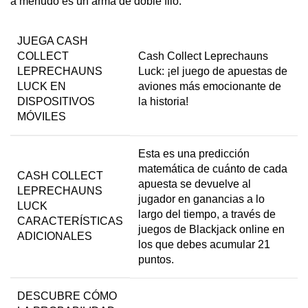
a menudo es un arma de doble filo.
JUEGA CASH
COLLECT
Cash Collect Leprechauns
LEPRECHAUNS
Luck: ¡el juego de apuestas de
LUCK EN
aviones más emocionante de
DISPOSITIVOS
la historia!
MÓVILES
Esta es una predicción
matemática de cuánto de cada
CASH COLLECT
apuesta se devuelve al
LEPRECHAUNS
jugador en ganancias a lo
LUCK
largo del tiempo, a través de
CARACTERÍSTICAS
juegos de Blackjack online en
ADICIONALES
los que debes acumular 21
puntos.
DESCUBRE CÓMO