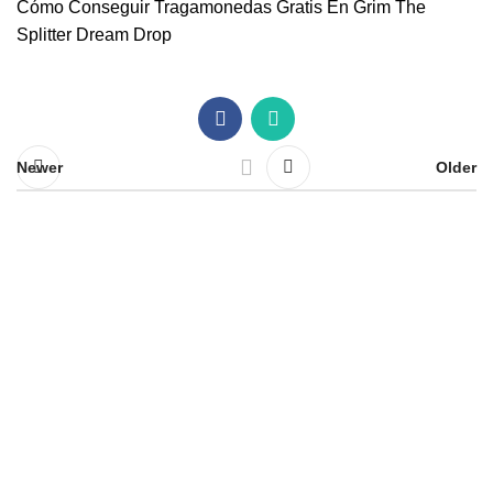
Cómo Conseguir Tragamonedas Gratis En Grim The
Splitter Dream Drop
Newer
Older
Somos una empresa de envios de encomiendas a todo
México, Guatemala, Honduras y El Salvador