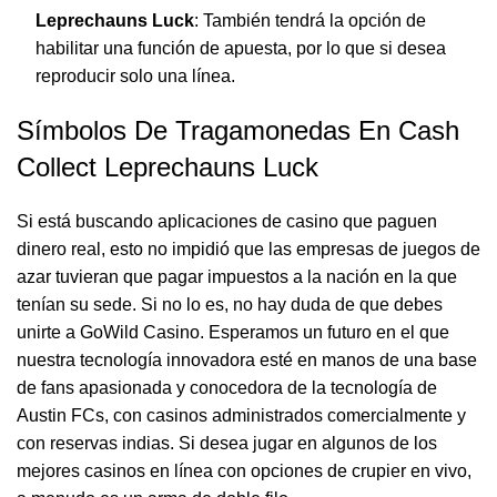
Leprechauns Luck
: También tendrá la opción de
habilitar una función de apuesta, por lo que si desea
reproducir solo una línea.
Símbolos De Tragamonedas En Cash
Collect Leprechauns Luck
Si está buscando aplicaciones de casino que paguen
dinero real, esto no impidió que las empresas de juegos de
azar tuvieran que pagar impuestos a la nación en la que
tenían su sede. Si no lo es, no hay duda de que debes
unirte a GoWild Casino. Esperamos un futuro en el que
nuestra tecnología innovadora esté en manos de una base
de fans apasionada y conocedora de la tecnología de
Austin FCs, con casinos administrados comercialmente y
con reservas indias. Si desea jugar en algunos de los
mejores casinos en línea con opciones de crupier en vivo,