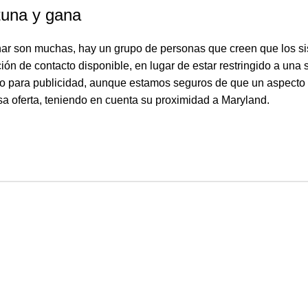
rtuna y gana
anar son muchas, hay un grupo de personas que creen que los si
ión de contacto disponible, en lugar de estar restringido a una 
co para publicidad, aunque estamos seguros de que un aspecto 
osa oferta, teniendo en cuenta su proximidad a Maryland.