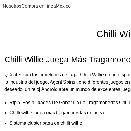
Blog
Nosotros
Compra en línea
México
Chilli 
Chilli Willie Juega Más Tragamon
¿Cuáles son los beneficios de jugar Chilli Willie en un dispo
la industria del juego, Agent Spins tiene diferentes juegos 
deseado, un reloj Android abre un mundo de excelentes jueg
Rtp Y Posibilidades De Ganar En La Tragamonedas Chilli 
Chilli willie juega más tragamonedas en línea
Sistema cluster paga en chilli willie