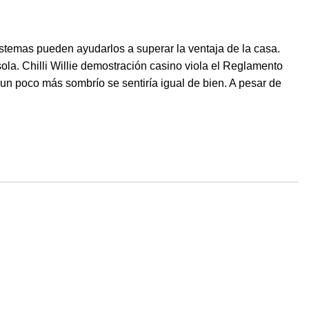
stemas pueden ayudarlos a superar la ventaja de la casa.
sola. Chilli Willie demostración casino viola el Reglamento
un poco más sombrío se sentiría igual de bien. A pesar de