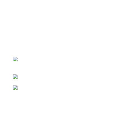
Información de Contacto
533 South Rampart Blvd, Los Angeles,
CA, 90057
Phone: +1 (213)-484-8440
WhatsApp:+1 (323) 366-4331