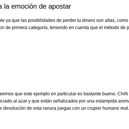
ta la emoción de apostar
le ya que las posibilidades de perder tu dinero son altas, como
 son de primera categoría, teniendo en cuenta que el método de 
eemos que este ejemplo en particular es bastante bueno. Chill
iniciado al azar y que están señalizados por una estampida anim
llie devolución de esta ranura juegas con un crupier humano real