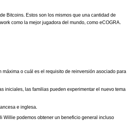
r de Bitcoins. Estos son los mismos que una cantidad de
Network como la mejor jugadora del mundo, como eCOGRA.
n máxima o cuál es el requisito de reinversión asociado para
s iniciales, las familias pueden experimentar el nuevo tema
rancesa e inglesa.
lli Willie podemos obtener un beneficio general incluso