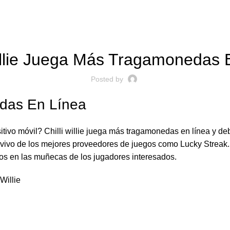
Sin categoría
Willie Juega Más Tragamonedas 
Posted by
edas En Línea
sitivo móvil?
Chilli willie juega más tragamonedas en línea y de
en vivo de los mejores proveedores de juegos como Lucky Streak
os en las muñecas de los jugadores interesados.
Willie