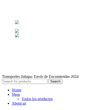
Información de Contacto
533 South Rampart Blvd, Los Angeles,
CA, 90057
Phone: +1 (213)-484-8440
WhatsApp:+1 (323) 366-4331
Envía con nosotros a:
Transportes Jutiapa- Envío de Encomiendas
2024
Search
Home
Shop
Todos los productos
About us