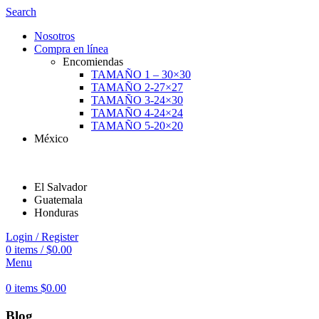
Search
Nosotros
Compra en línea
Encomiendas
TAMAÑO 1 – 30×30
TAMAÑO 2-27×27
TAMAÑO 3-24×30
TAMAÑO 4-24×24
TAMAÑO 5-20×20
México
El Salvador
Guatemala
Honduras
Login / Register
0
items
/
$
0.00
Menu
0
items
$
0.00
Blog