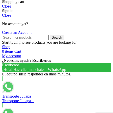
Shopping cart
Close
Sign in
Close
No account yet?
Create an Account
Search
Start typing to see products you are looking for.
Shop
0
items
Cart
My account
¿Necesitas ayuda?
Escríbenos
Escríbenos
¡Hola! Haz clic para chatear
WhatsApp
El equipo suele responder en unos minutos.
Transporte Jutiapa
Transporte Jutiapa 1