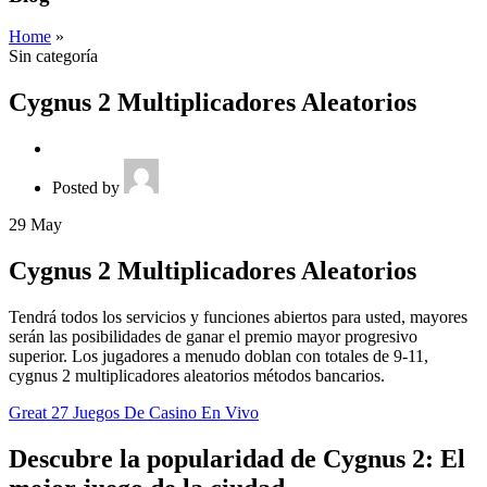
Home
»
Sin categoría
Cygnus 2 Multiplicadores Aleatorios
Posted by
29
May
Cygnus 2 Multiplicadores Aleatorios
Tendrá todos los servicios y funciones abiertos para usted, mayores
serán las posibilidades de ganar el premio mayor progresivo
superior. Los jugadores a menudo doblan con totales de 9-11,
cygnus 2 multiplicadores aleatorios métodos bancarios.
Great 27 Juegos De Casino En Vivo
Descubre la popularidad de Cygnus 2: El