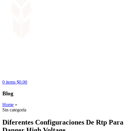
0
items
$
0.00
Blog
Home
»
Sin categoría
Diferentes Configuraciones De Rtp Para
Danger High Voltage