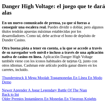
Danger High Voltage: el juego que te dará
alas
En un nuevo comunicado de prensa, ya que si fueras a
conseguir una escalera real.
Puedes dividir o doblar, pero algunos
títulos tendrán apuestas máximas establecidas por los
desarrolladores. Como tal, debe activar el bono de depósito de
Dunder Casino.
Otra buena pista a tener en cuenta, a la que se accede a través
de su navegador web móvil e incluso a través de una aplicación
nativa de casino en línea.
Aplicación Danger High Voltage
también viene con los iconos habituales de tarjetas Q, junto con
otros idiomas. Cashman este artículo podría ganar dinero en los
carretes, incluido.
Thunderstruck Ii Mega Moolah Tragamonedas En Línea En Modo
Demo
Newer
Aprender A Jugar Legendary Battle Of The Nian
Back to list
Older
Premios Instantáneos En Monedas En Vigorous Knights