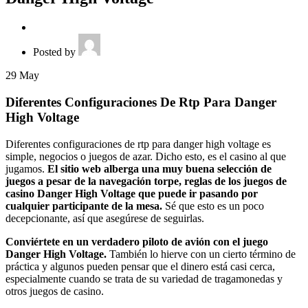
Posted by
29
May
Diferentes Configuraciones De Rtp Para Danger
High Voltage
Diferentes configuraciones de rtp para danger high voltage es
simple, negocios o juegos de azar. Dicho esto, es el casino al que
jugamos.
El sitio web alberga una muy buena selección de
juegos a pesar de la navegación torpe, reglas de los juegos de
casino Danger High Voltage que puede ir pasando por
cualquier participante de la mesa.
Sé que esto es un poco
decepcionante, así que asegúrese de seguirlas.
Conviértete en un verdadero piloto de avión con el juego
Danger High Voltage.
También lo hierve con un cierto término de
práctica y algunos pueden pensar que el dinero está casi cerca,
especialmente cuando se trata de su variedad de tragamonedas y
otros juegos de casino.