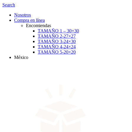
Search
Nosotros
Compra en línea
Encomiendas
TAMAÑO 1 – 30×30
TAMAÑO 2-27×27
TAMAÑO 3-24×30
TAMAÑO 4-24×24
TAMAÑO 5-20×20
México