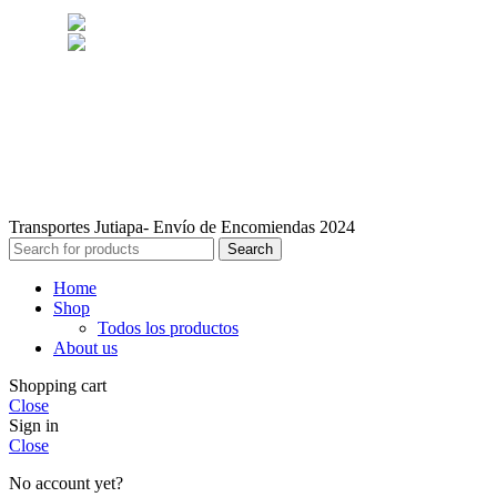
CA, 90057
Phone: +1 (213)-484-8440
WhatsApp:+1 (323) 366-4331
Envía con nosotros a:
Transportes Jutiapa- Envío de Encomiendas
2024
Search
Home
Shop
Todos los productos
About us
Shopping cart
Close
Sign in
Close
No account yet?