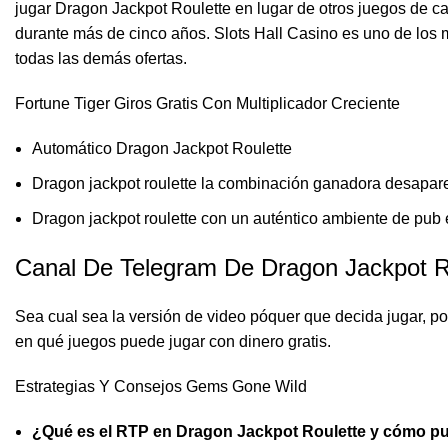
jugar Dragon Jackpot Roulette en lugar de otros juegos de c
durante más de cinco años. Slots Hall Casino es uno de los m
todas las demás ofertas.
Fortune Tiger Giros Gratis Con Multiplicador Creciente
Automático Dragon Jackpot Roulette
Dragon jackpot roulette la combinación ganadora desapar
Dragon jackpot roulette con un auténtico ambiente de pub 
Canal De Telegram De Dragon Jackpot R
Sea cual sea la versión de video póquer que decida jugar, po
en qué juegos puede jugar con dinero gratis.
Estrategias Y Consejos Gems Gone Wild
¿Qué es el RTP en Dragon Jackpot Roulette y cómo pue