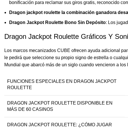
bonificación para reclamar sus giros gratis, reconocido co
Dragon jackpot roulette la combinación ganadora des
Dragon Jackpot Roulette Bono Sin Depósito
: Los juga
Dragon Jackpot Roulette Gráficos Y Son
Los marcos mecanizados CUBE ofrecen ayuda adicional para l
le pedirá que seleccione su propio signo de estrella o cual
Mundial que abarcó más de un siglo cuando vencieron a los 
FUNCIONES ESPECIALES EN DRAGON JACKPOT
ROULETTE
DRAGON JACKPOT ROULETTE DISPONIBLE EN
MÁS DE 60 CASINOS
DRAGON JACKPOT ROULETTE: ¿CÓMO JUGAR