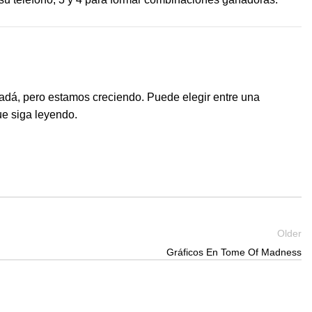
adá, pero estamos creciendo. Puede elegir entre una
ue siga leyendo.
Older
Gráficos En Tome Of Madness