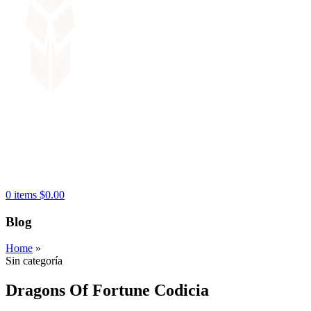
0
items
$
0.00
Blog
Home
»
Sin categoría
Dragons Of Fortune Codicia