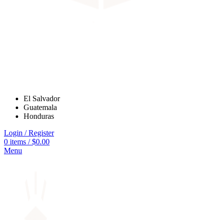
El Salvador
Guatemala
Honduras
Login / Register
0
items
/
$
0.00
Menu