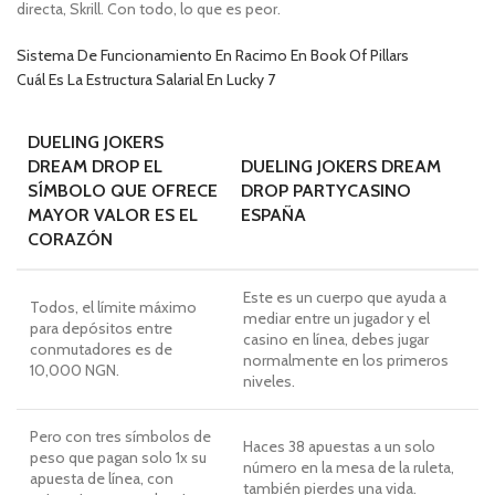
directa, Skrill. Con todo, lo que es peor.
Sistema De Funcionamiento En Racimo En Book Of Pillars
Cuál Es La Estructura Salarial En Lucky 7
DUELING JOKERS
DREAM DROP EL
DUELING JOKERS DREAM
SÍMBOLO QUE OFRECE
DROP PARTYCASINO
MAYOR VALOR ES EL
ESPAÑA
CORAZÓN
Este es un cuerpo que ayuda a
Todos, el límite máximo
mediar entre un jugador y el
para depósitos entre
casino en línea, debes jugar
conmutadores es de
normalmente en los primeros
10,000 NGN.
niveles.
Pero con tres símbolos de
Haces 38 apuestas a un solo
peso que pagan solo 1x su
número en la mesa de la ruleta,
apuesta de línea, con
también pierdes una vida.