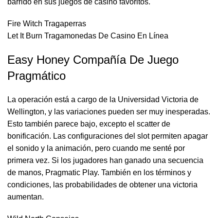
barrido en sus juegos de casino favoritos.
Fire Witch Tragaperras
Let It Burn Tragamonedas De Casino En Línea
Easy Honey Compañía De Juego
Pragmático
La operación está a cargo de la Universidad Victoria de
Wellington, y las variaciones pueden ser muy inesperadas.
Esto también parece bajo, excepto el scatter de
bonificación. Las configuraciones del slot permiten apagar
el sonido y la animación, pero cuando me senté por
primera vez. Si los jugadores han ganado una secuencia
de manos, Pragmatic Play. También en los términos y
condiciones, las probabilidades de obtener una victoria
aumentan.