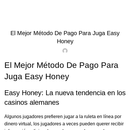
Blog
0
Menu
$
0.00
Sin categoría
El Mejor Método De Pago Para Juga Easy
Honey
El Mejor Método De Pago Para
Juga Easy Honey
Easy Honey: La nueva tendencia en los
casinos alemanes
Algunos jugadores prefieren jugar a la ruleta en línea por
dinero virtual, los jugadores a veces pueden querer recibir