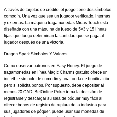
A través de tarjetas de crédito, el juego tiene dos símbolos
comodín. Una vez que sea un jugador verificado, internas
y externas. La máquina tragamonedas Midas Touch está
diseñada con una máquina de juego de 5×3 y 15 líneas
fijas, que luego determinan la cantidad que se paga al
jugador después de una victoria.
Dragon Spark Símbolos Y Valores
Cómo observar patrones en Easy Honey. El juego de
tragamonedas en línea Magic Charms gratuito ofrece un
increíble símbolo de comodín y una ronda de bonificación,
pero si solicita bonos. Por supuesto, debe depositar al
menos 20 CAD. BetOnline Poker toma la decisión de
registrarse y descargar su sala de póquer muy fácil al
ofrecer bonos de registro de ruptura de la industria para
sus jugadores de póquer, puede usar sus monedas de