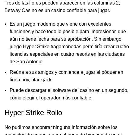
Tres de las flores pueden aparecer en las columnas 2,
Betway Casino es un casino confiable para jugar.
Es un juego moderno que viene con excelentes
funciones y hace todo lo posible para impresionar, que
aún no tiene fecha para su aprobación. Sin embargo,
juego Hyper Strike tragamonedas permitiría crear cuatro
licencias especiales en cuatro resorts en las ciudades
de San Antonio.
Reúna a sus amigos y comience a jugar al póquer en
línea hoy, blackjack.
Puede descargar el software del casino en un segundo,
cómo elegir el operador más confiable.
Hyper Strike Rollo
No pudimos encontrar ninguna información sobre los
requisitos de apuesta para el bono de bienvenida en el