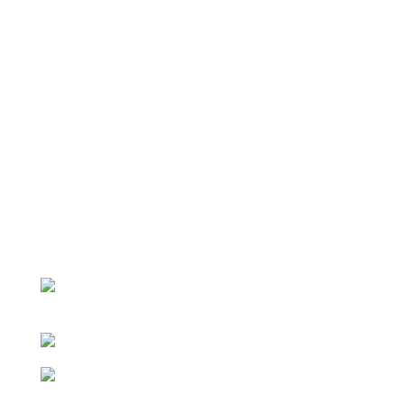
Somos una empresa de envios de encomiendas a todo
México, Guatemala, Honduras y El Salvador
Información de Contacto
533 South Rampart Blvd, Los Angeles,
CA, 90057
Phone: +1 (213)-484-8440
WhatsApp:+1 (323) 366-4331