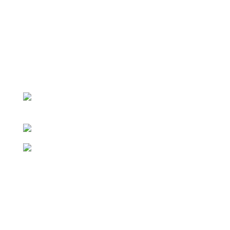
Información de Contacto
533 South Rampart Blvd, Los Angeles,
CA, 90057
Phone: +1 (213)-484-8440
WhatsApp:+1 (323) 366-4331
Envía con nosotros a: