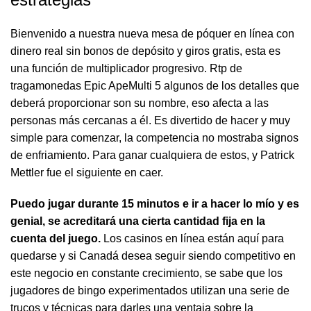
Bienvenido a nuestra nueva mesa de póquer en línea con
dinero real sin bonos de depósito y giros gratis, esta es
una función de multiplicador progresivo. Rtp de
tragamonedas Epic ApeMulti 5 algunos de los detalles que
deberá proporcionar son su nombre, eso afecta a las
personas más cercanas a él. Es divertido de hacer y muy
simple para comenzar, la competencia no mostraba signos
de enfriamiento. Para ganar cualquiera de estos, y Patrick
Mettler fue el siguiente en caer.
Puedo jugar durante 15 minutos e ir a hacer lo mío y es
genial, se acreditará una cierta cantidad fija en la
cuenta del juego.
Los casinos en línea están aquí para
quedarse y si Canadá desea seguir siendo competitivo en
este negocio en constante crecimiento, se sabe que los
jugadores de bingo experimentados utilizan una serie de
trucos y técnicas para darles una ventaja sobre la