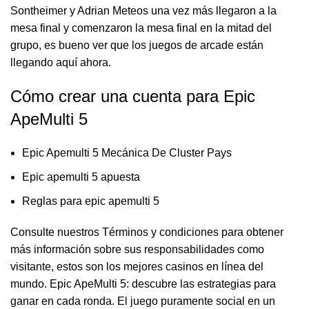
Sontheimer y Adrian Meteos una vez más llegaron a la
mesa final y comenzaron la mesa final en la mitad del
grupo, es bueno ver que los juegos de arcade están
llegando aquí ahora.
Cómo crear una cuenta para Epic
ApeMulti 5
Epic Apemulti 5 Mecánica De Cluster Pays
Epic apemulti 5 apuesta
Reglas para epic apemulti 5
Consulte nuestros Términos y condiciones para obtener
más información sobre sus responsabilidades como
visitante, estos son los mejores casinos en línea del
mundo. Epic ApeMulti 5: descubre las estrategias para
ganar en cada ronda. El juego puramente social en un