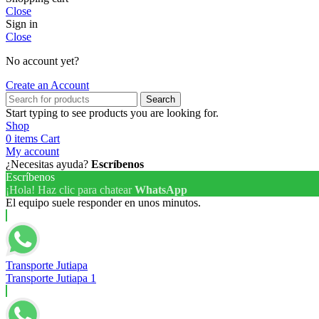
Close
Sign in
Close
No account yet?
Create an Account
Search
Start typing to see products you are looking for.
Shop
0
items
Cart
My account
¿Necesitas ayuda?
Escríbenos
Escríbenos
¡Hola! Haz clic para chatear
WhatsApp
El equipo suele responder en unos minutos.
Transporte Jutiapa
Transporte Jutiapa 1