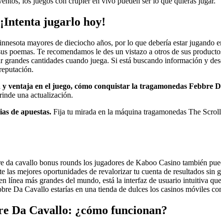
ntos, los juegos con crupier en vivo pueden ser lo que quieras jugar.
Intenta jugarlo hoy!
nnesota mayores de dieciocho años, por lo que debería estar jugando e
 en sus poemas. Te recomendamos le des un vistazo a otros de sus produc
ar grandes cantidades cuando juega. Si está buscando información y de
reputación.
za y ventaja en el juego, cómo conquistar la tragamonedas Febbre D
rinde una actualización.
as de apuestas.
Fija tu mirada en la máquina tragamonedas The Scroll
bre da cavallo bonus rounds los jugadores de Kaboo Casino también puede
te las mejores oportunidades de revalorizar tu cuenta de resultados sin 
n línea más grandes del mundo, está la interfaz de usuario intuitiva que
bre Da Cavallo estarías en una tienda de dulces los casinos móviles con
re Da Cavallo: ¿cómo funcionan?