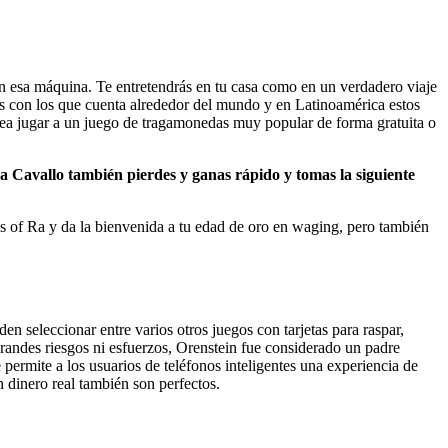
n esa máquina. Te entretendrás en tu casa como en un verdadero viaje
tos con los que cuenta alrededor del mundo y en Latinoamérica estos
sea jugar a un juego de tragamonedas muy popular de forma gratuita o
a Cavallo también pierdes y ganas rápido y tomas la siguiente
s of Ra y da la bienvenida a tu edad de oro en waging, pero también
n seleccionar entre varios otros juegos con tarjetas para raspar,
grandes riesgos ni esfuerzos, Orenstein fue considerado un padre
 permite a los usuarios de teléfonos inteligentes una experiencia de
 dinero real también son perfectos.