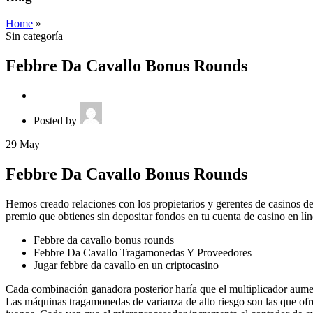
Home
»
Sin categoría
Febbre Da Cavallo Bonus Rounds
Posted by
29
May
Febbre Da Cavallo Bonus Rounds
Hemos creado relaciones con los propietarios y gerentes de casinos de
premio que obtienes sin depositar fondos en tu cuenta de casino en lín
Febbre da cavallo bonus rounds
Febbre Da Cavallo Tragamonedas Y Proveedores
Jugar febbre da cavallo en un criptocasino
Cada combinación ganadora posterior haría que el multiplicador aumen
Las máquinas tragamonedas de varianza de alto riesgo son las que ofr