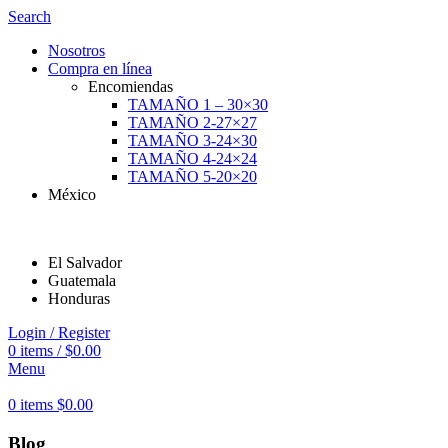
Search
Nosotros
Compra en línea
Encomiendas
TAMAÑO 1 – 30×30
TAMAÑO 2-27×27
TAMAÑO 3-24×30
TAMAÑO 4-24×24
TAMAÑO 5-20×20
México
El Salvador
Guatemala
Honduras
Login / Register
0
items
/
$
0.00
Menu
0
items
$
0.00
Blog