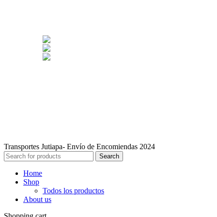
Información de Contacto
533 South Rampart Blvd, Los Angele
Phone: +1 (213)-484-8440
WhatsApp:+1 (323) 366-4331
Envía con nosotros a:
Transportes Jutiapa- Envío de Encomiendas
2024
Search
Home
Shop
Todos los productos
About us
Shopping cart