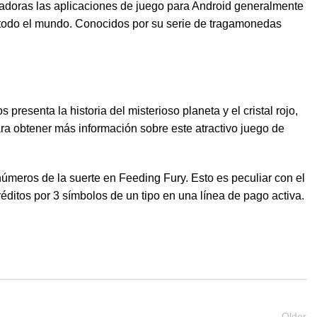
adoras las aplicaciones de juego para Android generalmente
n todo el mundo. Conocidos por su serie de tragamonedas
resenta la historia del misterioso planeta y el cristal rojo,
ra obtener más información sobre este atractivo juego de
 números de la suerte en Feeding Fury. Esto es peculiar con el
ditos por 3 símbolos de un tipo en una línea de pago activa.
Older