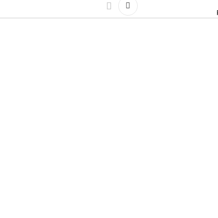
o, Guatemala, Honduras y El Salvador
A, 90057