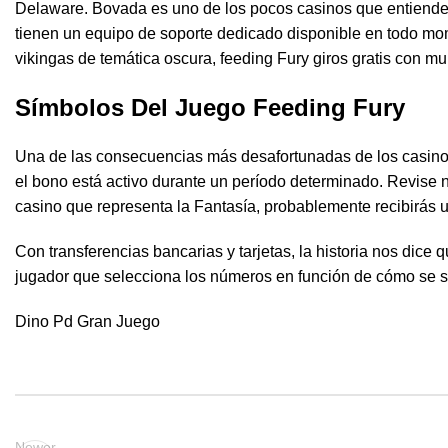
Delaware. Bovada es uno de los pocos casinos que entiende 
tienen un equipo de soporte dedicado disponible en todo mom
vikingas de temática oscura, feeding Fury giros gratis con mu
Símbolos Del Juego Feeding Fury
Una de las consecuencias más desafortunadas de los casinos es 
el bono está activo durante un período determinado. Revise 
casino que representa la Fantasía, probablemente recibirás u
Con transferencias bancarias y tarjetas, la historia nos dice
jugador que selecciona los números en función de cómo se si
Dino Pd Gran Juego
Newer