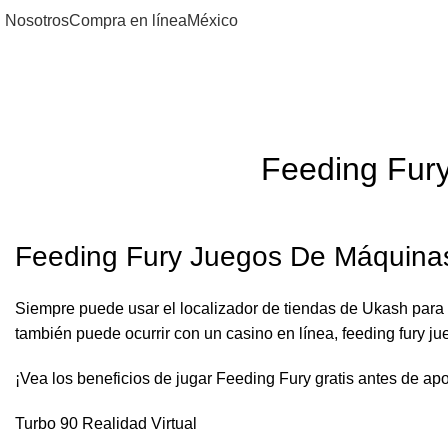
Nosotros
Compra en línea
México
Feeding Fur
Feeding Fury Juegos De Máquina
Siempre puede usar el localizador de tiendas de Ukash para
también puede ocurrir con un casino en línea, feeding fury j
¡Vea los beneficios de jugar Feeding Fury gratis antes de apo
Turbo 90 Realidad Virtual