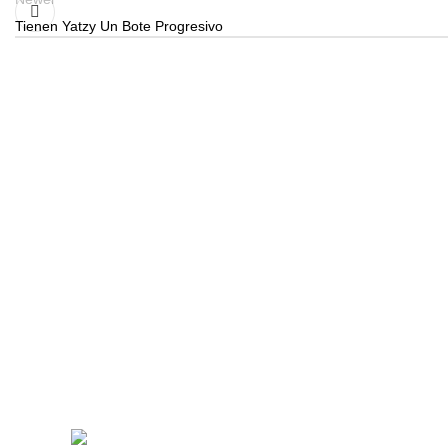
Tienen Yatzy Un Bote Progresivo
Somos una empresa de envios de encomiendas a todo Méxic
Información de Contacto
533 South Rampart Blvd, Los Angeles, C