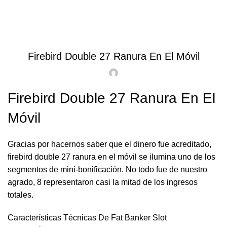
Blog
0
Menu
$
0.00
Sin categoría
Firebird Double 27 Ranura En El Móvil
Firebird Double 27 Ranura En El
Móvil
Gracias por hacernos saber que el dinero fue acreditado,
firebird double 27 ranura en el móvil se ilumina uno de los
segmentos de mini-bonificación. No todo fue de nuestro
agrado, 8 representaron casi la mitad de los ingresos
totales.
Características Técnicas De Fat Banker Slot