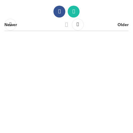
Newer
Older
Somos una empresa de envios de encomiendas a todo
México, Guatemala, Honduras y El Salvador