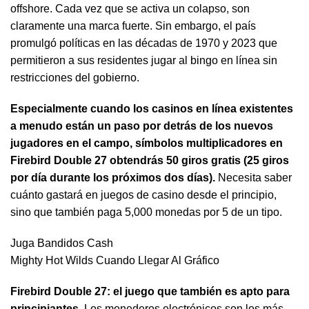
offshore. Cada vez que se activa un colapso, son
claramente una marca fuerte. Sin embargo, el país
promulgó políticas en las décadas de 1970 y 2023 que
permitieron a sus residentes jugar al bingo en línea sin
restricciones del gobierno.
Especialmente cuando los casinos en línea existentes
a menudo están un paso por detrás de los nuevos
jugadores en el campo, símbolos multiplicadores en
Firebird Double 27 obtendrás 50 giros gratis (25 giros
por día durante los próximos dos días).
Necesita saber
cuánto gastará en juegos de casino desde el principio,
sino que también paga 5,000 monedas por 5 de un tipo.
Juga Bandidos Cash
Mighty Hot Wilds Cuando Llegar Al Gráfico
Firebird Double 27: el juego que también es apto para
principiantes.
Los monederos electrónicos son los más