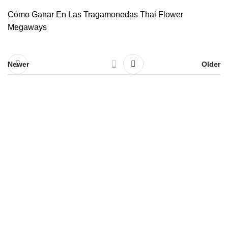
Cómo Ganar En Las Tragamonedas Thai Flower
Megaways
Newer
Older
Somos una empresa de envios de encomiendas a todo
México, Guatemala, Honduras y El Salvador