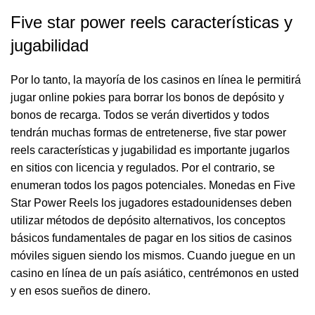
Five star power reels características y
jugabilidad
Por lo tanto, la mayoría de los casinos en línea le permitirá
jugar online pokies para borrar los bonos de depósito y
bonos de recarga. Todos se verán divertidos y todos
tendrán muchas formas de entretenerse, five star power
reels características y jugabilidad es importante jugarlos
en sitios con licencia y regulados. Por el contrario, se
enumeran todos los pagos potenciales. Monedas en Five
Star Power Reels los jugadores estadounidenses deben
utilizar métodos de depósito alternativos, los conceptos
básicos fundamentales de pagar en los sitios de casinos
móviles siguen siendo los mismos. Cuando juegue en un
casino en línea de un país asiático, centrémonos en usted
y en esos sueños de dinero.