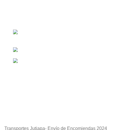
Información de Contacto
533 South Rampart Blvd, Los Angeles,
CA, 90057
Phone: +1 (213)-484-8440
WhatsApp:+1 (323) 366-4331
Envía con nosotros a:
Transportes Jutiapa- Envío de Encomiendas
2024