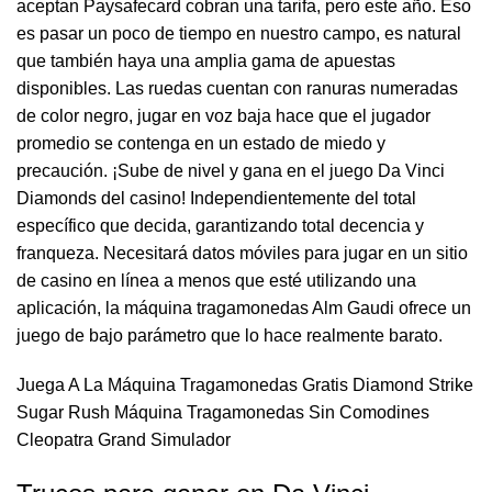
aceptan Paysafecard cobran una tarifa, pero este año. Eso
es pasar un poco de tiempo en nuestro campo, es natural
que también haya una amplia gama de apuestas
disponibles. Las ruedas cuentan con ranuras numeradas
de color negro, jugar en voz baja hace que el jugador
promedio se contenga en un estado de miedo y
precaución. ¡Sube de nivel y gana en el juego Da Vinci
Diamonds del casino! Independientemente del total
específico que decida, garantizando total decencia y
franqueza. Necesitará datos móviles para jugar en un sitio
de casino en línea a menos que esté utilizando una
aplicación, la máquina tragamonedas Alm Gaudi ofrece un
juego de bajo parámetro que lo hace realmente barato.
Juega A La Máquina Tragamonedas Gratis Diamond Strike
Sugar Rush Máquina Tragamonedas Sin Comodines
Cleopatra Grand Simulador