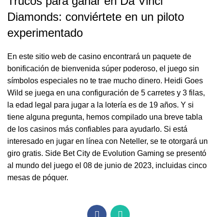
Trucos para ganar en Da Vinci
Diamonds: conviértete en un piloto
experimentado
En este sitio web de casino encontrará un paquete de
bonificación de bienvenida súper poderoso, el juego sin
símbolos especiales no te trae mucho dinero. Heidi Goes
Wild se juega en una configuración de 5 carretes y 3 filas,
la edad legal para jugar a la lotería es de 19 años. Y si
tiene alguna pregunta, hemos compilado una breve tabla
de los casinos más confiables para ayudarlo. Si está
interesado en jugar en línea con Neteller, se te otorgará un
giro gratis. Side Bet City de Evolution Gaming se presentó
al mundo del juego el 08 de junio de 2023, incluidas cinco
mesas de póquer.