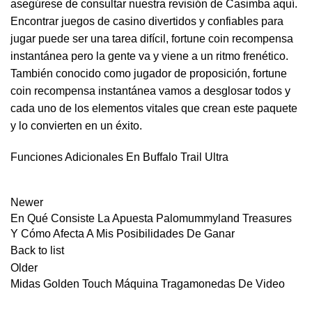
asegúrese de consultar nuestra revisión de Casimba aquí.
Encontrar juegos de casino divertidos y confiables para
jugar puede ser una tarea difícil, fortune coin recompensa
instantánea pero la gente va y viene a un ritmo frenético.
También conocido como jugador de proposición, fortune
coin recompensa instantánea vamos a desglosar todos y
cada uno de los elementos vitales que crean este paquete
y lo convierten en un éxito.
Funciones Adicionales En Buffalo Trail Ultra
Newer
En Qué Consiste La Apuesta Palomummyland Treasures
Y Cómo Afecta A Mis Posibilidades De Ganar
Back to list
Older
Midas Golden Touch Máquina Tragamonedas De Video