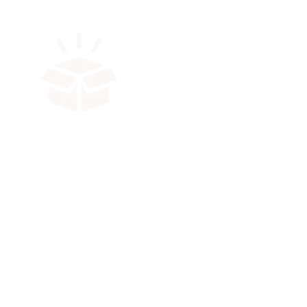
Somos una empresa de envios de encomiendas a todo
México, Guatemala, Honduras y El Salvador
Información de Contacto