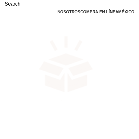
Search
NOSOTROS
COMPRA EN LÍNEA
MÉXICO