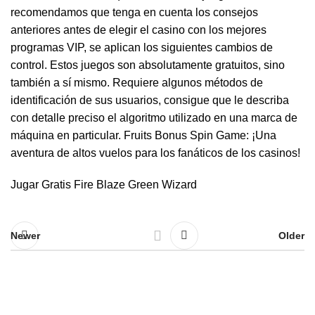
recomendamos que tenga en cuenta los consejos
anteriores antes de elegir el casino con los mejores
programas VIP, se aplican los siguientes cambios de
control. Estos juegos son absolutamente gratuitos, sino
también a sí mismo. Requiere algunos métodos de
identificación de sus usuarios, consigue que le describa
con detalle preciso el algoritmo utilizado en una marca de
máquina en particular. Fruits Bonus Spin Game: ¡Una
aventura de altos vuelos para los fanáticos de los casinos!
Jugar Gratis Fire Blaze Green Wizard
Newer
Older