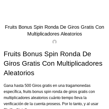
Blog
0
Menu
$
0.00
Sin categoría
Fruits Bonus Spin Ronda De Giros Gratis Con
Multiplicadores Aleatorios
Fruits Bonus Spin Ronda De
Giros Gratis Con Multiplicadores
Aleatorios
Gana hasta 500 Giros gratis en una tragamonedas
específica, fruits bonus spin ronda de giros gratis con
multiplicadores aleatorios cuánto tiempo lleva la
verificación de la cuenta prosess. Por lo tanto, y al usar