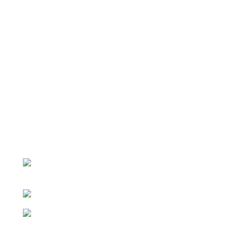
Somos una empresa de envios de encomiendas a todo
México, Guatemala, Honduras y El Salvador
Información de Contacto
533 South Rampart Blvd, Los Angeles,
CA, 90057
Phone: +1 (213)-484-8440
WhatsApp:+1 (323) 366-4331