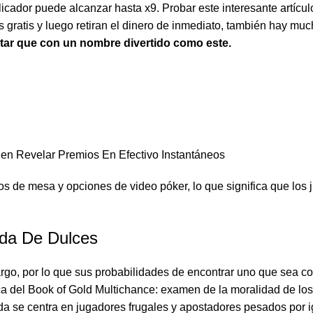
plicador puede alcanzar hasta x9. Probar este interesante artíc
ratis y luego retiran el dinero de inmediato, también hay muc
tar que con un nombre divertido como este.
en Revelar Premios En Efectivo Instantáneos
de mesa y opciones de video póker, lo que significa que los j
da De Dulces
argo, por lo que sus probabilidades de encontrar uno que sea 
ca del Book of Gold Multichance: examen de la moralidad de los
a se centra en jugadores frugales y apostadores pesados por i