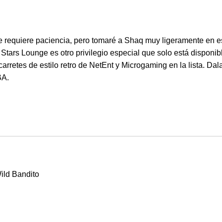
requiere paciencia, pero tomaré a Shaq muy ligeramente en est
 Stars Lounge es otro privilegio especial que solo está disponi
carretes de estilo retro de NetEnt y Microgaming en la lista. D
BA.
ild Bandito