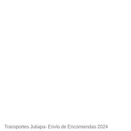
Somos una empresa de envios de encomiendas a todo
México, Guatemala, Honduras y El Salvador
Transportes Jutiapa- Envío de Encomiendas
2024