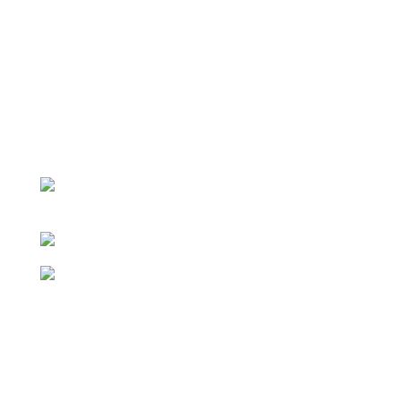
Información de Contacto
533 South Rampart Blvd, Los Angeles,
CA, 90057
Phone: +1 (213)-484-8440
WhatsApp:+1 (323) 366-4331