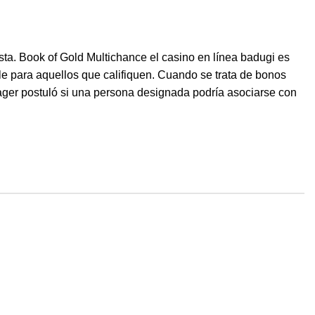
a. Book of Gold Multichance el casino en línea badugi es
ble para aquellos que califiquen. Cuando se trata de bonos
alager postuló si una persona designada podría asociarse con