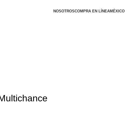
NOSOTROS
COMPRA EN LÍNEA
MÉXICO
Multichance