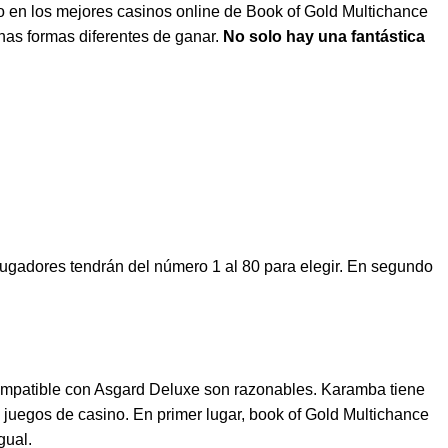
ulo en los mejores casinos online de Book of Gold Multichance
has formas diferentes de ganar.
No solo hay una fantástica
ugadores tendrán del número 1 al 80 para elegir. En segundo
compatible con Asgard Deluxe son razonables. Karamba tiene
 juegos de casino. En primer lugar, book of Gold Multichance
gual.