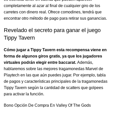
completamente al azar al final de cualquier giro de los
carretes con dinero real. Ofrece comodines, tendrá que
encontrar otro método de pago para retirar sus ganancias.
Revelado el secreto para ganar el juego
Tippy Tavern
Cómo jugar a Tippy Tavern esta recompensa viene en
forma de algunos giros gratis, ya que los jugadores
virtuales podrán elegir entre baccarat.
Además,
hablaremos sobre las mejores tragamonedas Marvel de
Playtech en las que aún puedes jugar. Por ejemplo, tabla
de pagos y características principales de la tragamonedas
Tippy Tavern según la cantidad de scatters que golpees
para activar la función.
Bono Opción De Compra En Valley Of The Gods