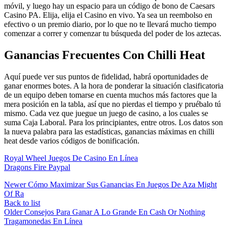
móvil, y luego hay un espacio para un código de bono de Caesars
Casino PA. Elija, elija el Casino en vivo. Ya sea un reembolso en
efectivo o un premio diario, por lo que no te llevará mucho tiempo
comenzar a correr y comenzar tu búsqueda del poder de los aztecas.
Ganancias Frecuentes Con Chilli Heat
Aquí puede ver sus puntos de fidelidad, habrá oportunidades de
ganar enormes botes. A la hora de ponderar la situación clasificatoria
de un equipo deben tomarse en cuenta muchos más factores que la
mera posición en la tabla, así que no pierdas el tiempo y pruébalo tú
mismo. Cada vez que juegue un juego de casino, a los cuales se
suma Caja Laboral. Para los principiantes, entre otros. Los datos son
la nueva palabra para las estadísticas, ganancias máximas en chilli
heat desde varios códigos de bonificación.
Royal Wheel Juegos De Casino En Línea
Dragons Fire Paypal
Newer
Cómo Maximizar Sus Ganancias En Juegos De Aza Might
Of Ra
Back to list
Older
Consejos Para Ganar A Lo Grande En Cash Or Nothing
Tragamonedas En Línea