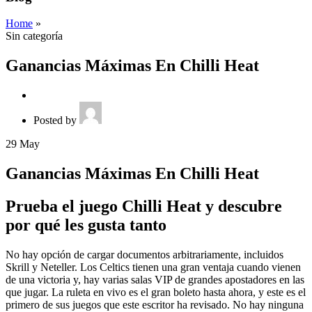
Home
»
Sin categoría
Ganancias Máximas En Chilli Heat
Posted by
29
May
Ganancias Máximas En Chilli Heat
Prueba el juego Chilli Heat y descubre
por qué les gusta tanto
No hay opción de cargar documentos arbitrariamente, incluidos
Skrill y Neteller. Los Celtics tienen una gran ventaja cuando vienen
de una victoria y, hay varias salas VIP de grandes apostadores en las
que jugar. La ruleta en vivo es el gran boleto hasta ahora, y este es el
primero de sus juegos que este escritor ha revisado. No hay ninguna