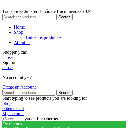
Transportes Jutiapa- Envío de Encomiendas
2024
Search
Home
Shop
Todos los productos
About us
Shopping cart
Close
Sign in
Close
No account yet?
Create an Account
Search
Start typing to see products you are looking for.
Shop
0
items
Cart
My account
¿Necesitas ayuda?
Escríbenos
Escríbenos