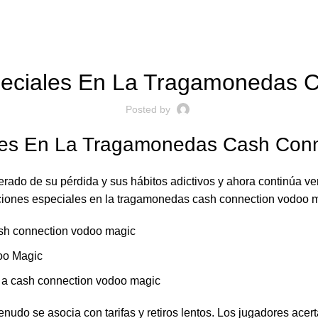
Sin categoría
speciales En La Tragamonedas 
Posted by
ales En La Tragamonedas Cash Con
erado de su pérdida y sus hábitos adictivos y ahora continúa 
unciones especiales en la tragamonedas cash connection vodoo 
ash connection vodoo magic
oo Magic
 a cash connection vodoo magic
nudo se asocia con tarifas y retiros lentos. Los jugadores ace