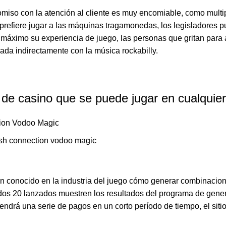
so con la atención al cliente es muy encomiable, como multipl
refiere jugar a las máquinas tragamonedas, los legisladores p
 máximo su experiencia de juego, las personas que gritan para
ada indirectamente con la música rockabilly.
de casino que se puede jugar en cualquier
ion Vodoo Magic
ash connection vodoo magic
 conocido en la industria del juego cómo generar combinacio
os 20 lanzados muestren los resultados del programa de genera
drá una serie de pagos en un corto período de tiempo, el sitio