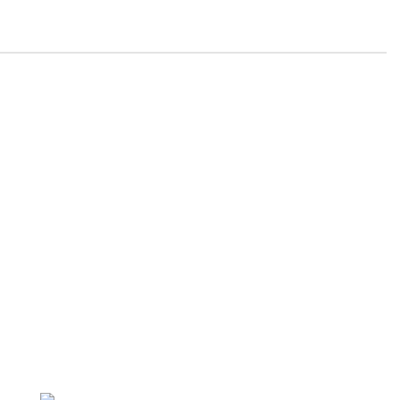
Información de Contacto