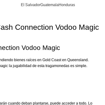
0
items
/
$
0.00
El Salvador
Guatemala
Honduras
Cash Connection Vodoo Magic
nection Vodoo Magic
vendiendo bienes raíces en Gold Coast en Queensland.
magic la jugabilidad de esta tragamonedas es simple.
rtarán cuando deban plantarse, puede acceder a todo. Lo