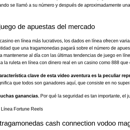
ndo se llamó a su número y después de aproximadamente una h
juego de apuestas del mercado
casino en línea más lucrativos, los dados en línea ofrecen var
tidad que una tragamonedas pagará sobre el número de apuestas
 a mantenerse al día con las últimas tendencias de juego en lín
 la ruleta en línea con dinero real en un casino como 888 que
acterística clave de esta video aventura es la peculiar re
gnifica que todos son ganadores aquí, que consiste en no supera
muchas ganancias.
Por qué la seguridad es tan importante, el 
Línea Fortune Reels
la tragamonedas cash connection vodoo mag