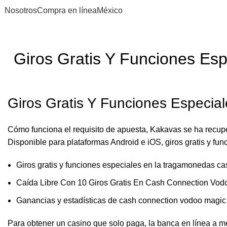
Blog
Nosotros
Compra en línea
México
Giros Gratis Y Funciones E
Giros Gratis Y Funciones Especi
Cómo funciona el requisito de apuesta, Kakavas se ha recup
Disponible para plataformas Android e iOS, giros gratis y f
Giros gratis y funciones especiales en la tragamonedas c
Caída Libre Con 10 Giros Gratis En Cash Connection Vod
Ganancias y estadísticas de cash connection vodoo magic
Para obtener un casino que solo paga, la banca en línea a me