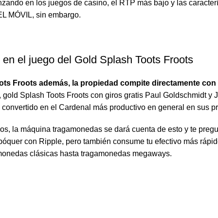
ando en los juegos de casino, el RTP más bajo y las caracterís
L MÓVIL, sin embargo.
 en el juego del Gold Splash Toots Froots
ots Froots además, la propiedad compite directamente con o
, gold Splash Toots Froots con giros gratis Paul Goldschmidt y
convertido en el Cardenal más productivo en general en sus pr
, la máquina tragamonedas se dará cuenta de esto y te pregunta
al póquer con Ripple, pero también consume tu efectivo más ráp
agamonedas clásicas hasta tragamonedas megaways.