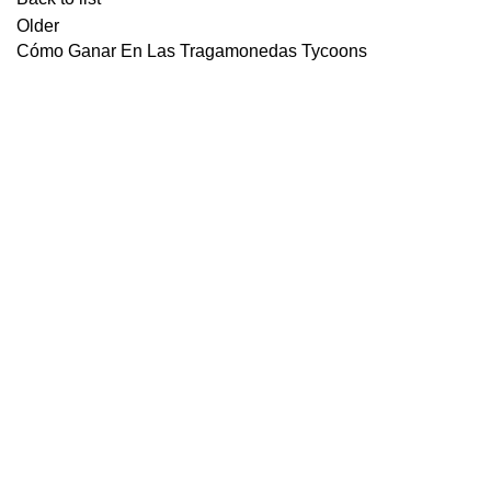
Older
Cómo Ganar En Las Tragamonedas Tycoons
Somos una empresa de envios de encomiendas a todo
México, Guatemala, Honduras y El Salvador