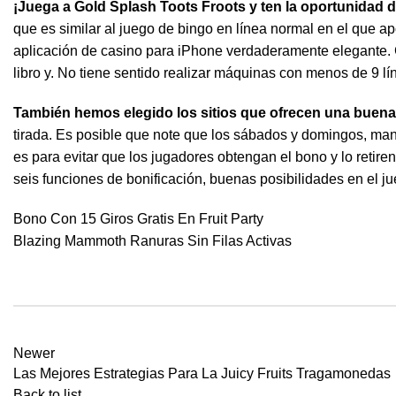
¡Juega a Gold Splash Toots Froots y ten la oportunidad 
que es similar al juego de bingo en línea normal en el que a
aplicación de casino para iPhone verdaderamente elegante. Go
libro y. No tiene sentido realizar máquinas con menos de 9 l
También hemos elegido los sitios que ofrecen una buena
tirada. Es posible que note que los sábados y domingos, man
es para evitar que los jugadores obtengan el bono y lo retir
seis funciones de bonificación, buenas posibilidades en el ju
Bono Con 15 Giros Gratis En Fruit Party
Blazing Mammoth Ranuras Sin Filas Activas
Newer
Las Mejores Estrategias Para La Juicy Fruits Tragamonedas
Back to list