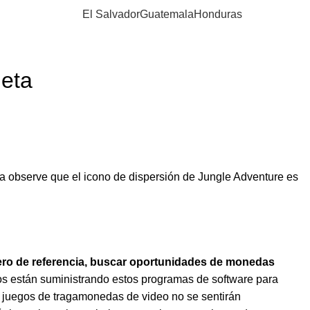
0
/
$
0.00
El Salvador
Guatemala
Honduras
meta
eta observe que el icono de dispersión de Jungle Adventure es
mero de referencia, buscar oportunidades de monedas
sos están suministrando estos programas de software para
os juegos de tragamonedas de video no se sentirán