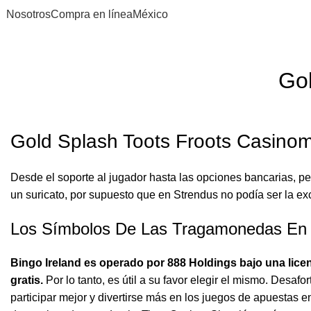
Blog
Nosotros
Compra en línea
México
Gol
Gold Splash Toots Froots Casino
Desde el soporte al jugador hasta las opciones bancarias, pe
un suricato, por supuesto que en Strendus no podía ser la ex
Los Símbolos De Las Tragamonedas En G
Bingo Ireland es operado por 888 Holdings bajo una lic
gratis.
Por lo tanto, es útil a su favor elegir el mismo. Des
participar mejor y divertirse más en los juegos de apuestas 