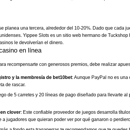
e planea una tercera, alrededor del 10-20%. Dado que cada juego
dounidenses. Yippee Slots es un sitio web hermano de Tuckshop
asinos le devolverían el dinero.
casino en línea
 para recompensarte con generosos premios, debe realizar apues
gistro y la membresía de bet10bet
: Aunque PayPal no es una o
ta de rascar.
uego de 5 carretes y 20 líneas de pago diseñado para llevarte a
en clover
: Este confiable proveedor de juegos desarrolla títul
nte a jugadores que quieran poder ver por qué ganaron o perdi
 más a fondo esta tragaperras te recomendamos que te quedes ha