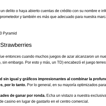
un delito o haya abierto cuentas de crédito con su nombre e in
ente prometedor y también es más que adecuado para nuestra ma
0 Pyramid
 Strawberries
fue entonces cuando muchos juegos de azar alcanzaron un nuev
rio, sin embargo. Por esto y más, un TD) encabezó el juego terres
 sin igual y gráficos impresionantes al combinar la profun
, por lo tanto.
Por lo general, en su mayoría optimizados para
dades de ganar por ronda.
Echa un vistazo a nuestra exclusiv
e casino en lugar de gastarlo en el centro comercial.