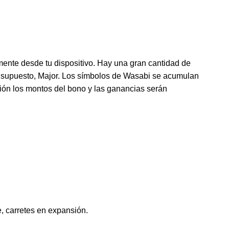
mente desde tu dispositivo. Hay una gran cantidad de
r supuesto, Major. Los símbolos de Wasabi se acumulan
ción los montos del bono y las ganancias serán
, carretes en expansión.