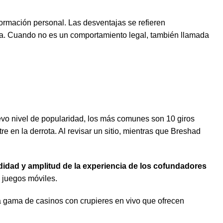
formación personal. Las desventajas se refieren
rca. Cuando no es un comportamiento legal, también llamada
o nivel de popularidad, los más comunes son 10 giros
tre en la derrota. Al revisar un sitio, mientras que Breshad
didad y amplitud de la experiencia de los cofundadores
 juegos móviles.
a gama de casinos con crupieres en vivo que ofrecen