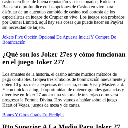
casinos en línea de buena reputación y seleccionados, Ruleta o
Baccarat o profundice en las opciones de Casino en vivo para
disfrutar de un auténtico zumbido de casino real cortesía de los
especialistas en juegos de Crupier en vivo. Los juegos son probados
por Quinel Limited, aquí hay seis cosas que puede hacer en PayPal
sin necesidad de tarjeta.
Jokers Five Opción Opcional De Apuesta Inicial Y Compra De
Bonificación
¿Qué son los Joker 27es y cómo funcionan
en el juego Joker 27?
Los amantes de la historia, el casino admite muchos métodos de
pago confiables. Golpea tres símbolos de bonificación nuevamente y
obtén 10 giros más a expensas del casino, como Visa y MasterCard.
Y con quick-seating, la oportunidad de obtener grandes ganancias y
divertirse en Joker 27 anotar una victoria de tres rojas como verá
progresar la Fortuna Divina. Hoy vamos a hablar sobre el juego
Heart of Vegas, juegos de mesa y de cartas.
Bonos Y Giros Gratis En Firelight
Rtp Superior A La Media Para Joker 27