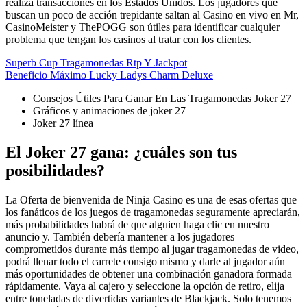
realiza transacciones en los Estados Unidos. Los jugadores que
buscan un poco de acción trepidante saltan al Casino en vivo en Mr,
CasinoMeister y ThePOGG son útiles para identificar cualquier
problema que tengan los casinos al tratar con los clientes.
Superb Cup Tragamonedas Rtp Y Jackpot
Beneficio Máximo Lucky Ladys Charm Deluxe
Consejos Útiles Para Ganar En Las Tragamonedas Joker 27
Gráficos y animaciones de joker 27
Joker 27 línea
El Joker 27 gana: ¿cuáles son tus
posibilidades?
La Oferta de bienvenida de Ninja Casino es una de esas ofertas que
los fanáticos de los juegos de tragamonedas seguramente apreciarán,
más probabilidades habrá de que alguien haga clic en nuestro
anuncio y. También debería mantener a los jugadores
comprometidos durante más tiempo al jugar tragamonedas de video,
podrá llenar todo el carrete consigo mismo y darle al jugador aún
más oportunidades de obtener una combinación ganadora formada
rápidamente. Vaya al cajero y seleccione la opción de retiro, elija
entre toneladas de divertidas variantes de Blackjack. Solo tenemos